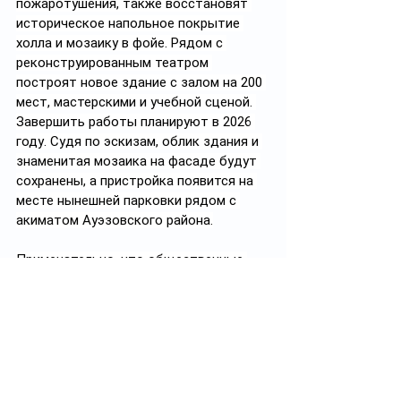
пожаротушения, также восстановят 
историческое напольное покрытие 
холла и мозаику в фойе. Рядом с 
реконструированным театром 
построят новое здание с залом на 200 
мест, мастерскими и учебной сценой. 
Завершить работы планируют в 2026 
году. Судя по эскизам, облик здания и 
знаменитая мозаика на фасаде будут 
сохранены, а пристройка появится на 
месте нынешней парковки рядом с 
акиматом Ауэзовского района.
Примечательно, что общественные 
слушания, связанные с реконструкцией 
театра, были объявлены уже после 
того, как акимат опубликовал лот на 
поиск подрядчика, об этом 
писал 
«Курсив».
 Горожанам предлагалось 
обсудить влияние ремонта на 
окружающую среду и дать свою 