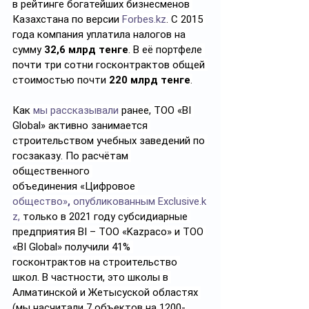
в рейтинге богатейших бизнесменов 
Казахстана по версии 
Forbes.kz
. С 2015 
года компания уплатила налогов на 
сумму 
32,6 млрд тенге
. В её портфеле 
почти три сотни госконтрактов общей 
стоимостью почти 
220 млрд тенге
.
Как 
мы рассказывали
 ранее, ТОО «BI 
Global» активно занимается 
строительством учебных заведений по 
госзаказу. По расчётам 
общественного 
объединения
«Цифровое 
общество»
,
 опубликованным
Exclusive.k
z
,
 только в 2021 году субсидиарные 
предприятия BI – TOO «Kazpaco»
и ТОО 
«BI Global» получили 41% 
госконтрактов на строительство 
школ. В частности, это школы в 
Алматинской и Жетысуской областях 
(мы насчитали 7 объектов на 1200-