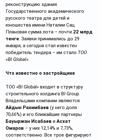
реконструкцию здания 
Государственного академического 
русского театра для детей и 
юношества имени Наталии Сац. 
Плановая сумма лота – почти 
22 млрд 
тенге
. Заявки принимались до 29 
января, а сегодня стал известен 
победитель тендера – им стало 
ТОО 
«BI Global»
.
Что известно о застройщике
ТОО «BI Global» входит в структуру 
строительного холдинга BI Group. 
Владельцами компании являются 
Айдын Рахимбаев
 (у него доля 
70,66%) и его ближайшие партнеры 
Бауыржан
Исабаев
 и 
Асхат 
Омаров
 – у них 12,14% и 7,73%, 
соответственно. Все трое фигурируют 