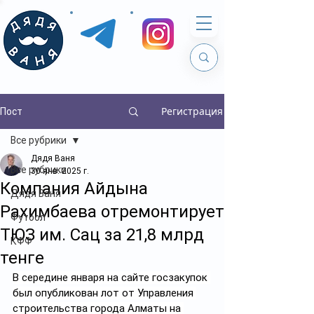
Регистрация
Пост
Все рубрики
Дядя Ваня
Все рубрики
30 янв. 2025 г.
Компания Айдына
Дядя Ваня
Рахимбаева отремонтирует
Футбол
ТЮЗ им. Сац за 21,8 млрд
КФФ
тенге
В середине января на сайте госзакупок 
был опубликован лот от Управления 
строительства города Алматы на 