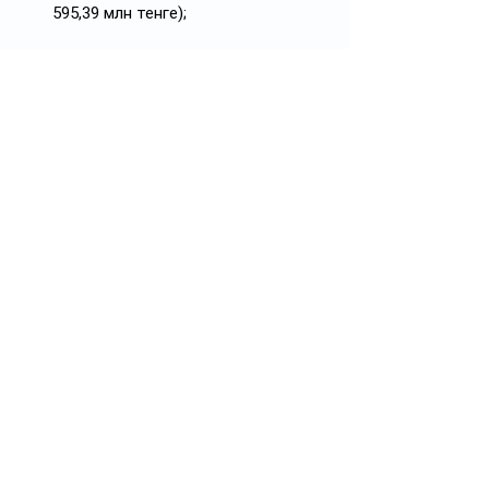
595,39 млн тенге);
конечный баланс фонда - 
32,66 
трлн
 тенге.
#политика
#политикаКазахстана
#госаудит
Подписывайтесь на 
https://t.me/politprosvet_kz
Смотреть все
Похожие посты