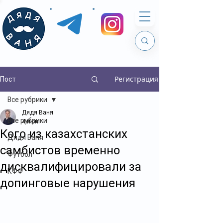
Регистрация
Пост
Все рубрики
Дядя Ваня
Все рубрики
4 июн.
Кого из казахстанских
Дядя Ваня
самбистов временно
Футбол
дисквалифицировали за
КФФ
допинговые нарушения