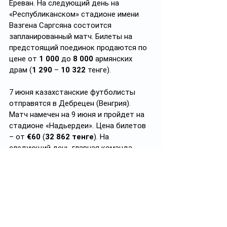
Ереван. На следующий день на 
«Республиканском» стадионе имени 
Вазгена Саргсяна состоится 
запланированный матч. Билеты на 
предстоящий поединок продаются по 
цене от 
1 000
 до 
8 000
 армянских 
драм (
1 290
 – 
10 322
 тенге).
7 июня казахстанские футболисты 
отправятся в Дебрецен (Венгрия). 
Матч намечен на 9 июня и пройдет на 
стадионе «Надьердеи». Цена билетов 
– от 
€60
 (
32 862 тенге
). На 
следующий день главная команда 
нашей страны чартерным рейсом 
вернется в Астану.
Фото 
kff.kz
https://t.me/uncle_Vanja
Теги: