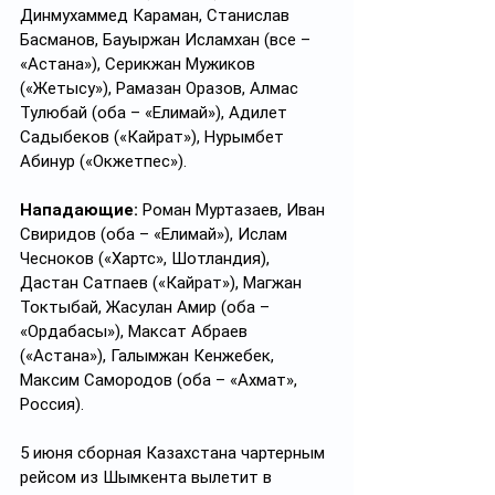
Динмухаммед Караман, Станислав 
Басманов, Бауыржан Исламхан (все – 
«Астана»), Серикжан Мужиков 
(«Жетысу»), Рамазан Оразов, Алмас 
Тулюбай (оба – «Елимай»), Адилет 
Садыбеков («Кайрат»), Нурымбет 
Абинур («Окжетпес»).
Нападающие:
 Роман Муртазаев, Иван 
Свиридов (оба – «Елимай»), Ислам 
Чесноков («Хартс», Шотландия), 
Дастан Сатпаев («Кайрат»), Магжан 
Токтыбай, Жасулан Амир (оба – 
«Ордабасы»), Максат Абраев 
(«Астана»), Галымжан Кенжебек, 
Максим Самородов (оба – «Ахмат», 
Россия).
5 июня сборная Казахстана чартерным 
рейсом из Шымкента вылетит в 