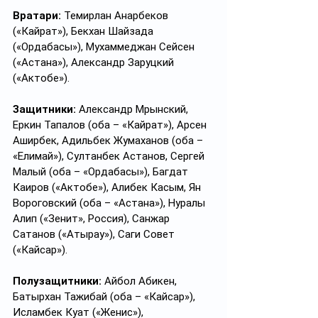
Вратари:
 Темирлан Анарбеков 
(«Кайрат»), Бекхан Шайзада 
(«Ордабасы»), Мухаммеджан Сейсен 
(«Астана»), Александр Заруцкий 
(«Актобе»).
Защитники:
 Александр Мрынский, 
Еркин Тапалов (оба – «Кайрат»), Арсен 
Аширбек, Адильбек Жумаханов (оба – 
«Елимай»), Султанбек Астанов, Сергей 
Малый (оба – «Ордабасы»), Багдат 
Каиров («Актобе»), Алибек Касым, Ян 
Вороговский (оба – «Астана»), Нуралы 
Алип («Зенит», Россия), Санжар 
Сатанов («Атырау»), Саги Совет 
(«Кайсар»).
Полузащитники:
 Айбол Абикен, 
Батырхан Тажибай (оба – «Кайсар»), 
Исламбек Куат («Женис»), 