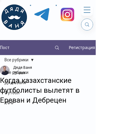
Регистрация
Пост
Все рубрики
Дядя Ваня
Все рубрики
25 мая
Когда казахстанские
Дядя Ваня
футболисты вылетят в
Футбол
Ереван и Дебрецен
КФФ