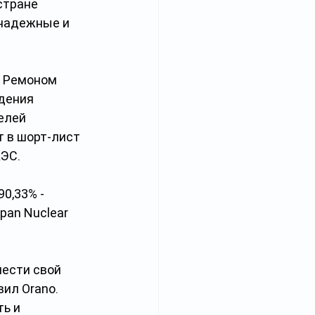
стране 
надежные и 
м Ремоном 
дения 
елей 
 в шорт-лист 
С.  
0,33% - 
pan Nuclear 
ести свой 
ил Orano. 
ь и 