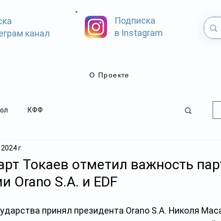
Подписка
ска
в Instagram
еграм канал
О Проекте
ол
КФФ
 2024 г.
рт Токаев отметил важность пар
и Orano S.A. и EDF
ударства принял президента Orano S.A. Николя Маса