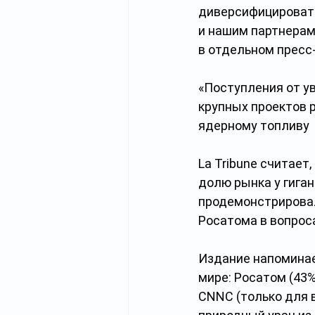
диверсифицировать
и нашим партнерам
в отдельном пресс
«Поступления от у
крупных проектов р
ядерному топливу
La Tribune считает
долю рынка у гиган
продемонстрировал
Росатома в вопрос
Издание напоминает
мире: Росатом (43%
CNNC (только для в