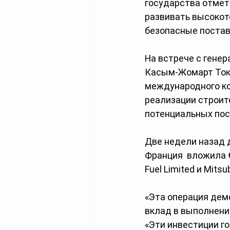
государства отмет
развивать высокот
безопасные постав
На встрече с генер
Касым-Жомарт Тока
международного ко
реализации строите
потенциальных пос
Две недели назад д
Франция  вложила €
Fuel Limited и Mitsu
«Эта операция дем
вклад в выполнение
«Эти инвестиции г