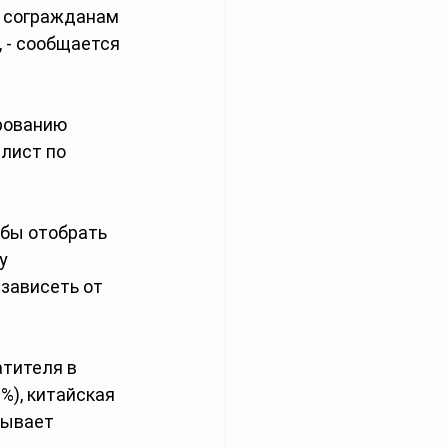
 согражданам 
 - сообщается 
рованию 
лист по 
обы отобрать 
у 
зависеть от 
тителя в 
%), китайская 
тывает 