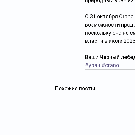
природный уран из
С 31 октября Orano
возможности продо
поскольку она не 
власти в июле 2023
Ваши Черный лебед
#уран
#orano
Похожие посты