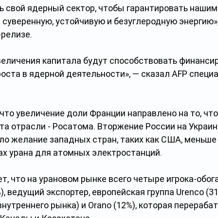
 свой ядерный сектор, чтобы гарантировать нашим
 суверенную, устойчивую и безуглеродную энергию»,
-релизе.
величения капитала будут способствовать финанси
оста в ядерной деятельности», — сказал AFP специа
, что увеличение доли Франции направлено на то, чт
та отрасли - Росатома. Вторжение России на Украин
о желание западных стран, таких как США, меньше 
ах урана для атомных электростанций.
, что на урановом рынке всего четыре игрока-обога
), ведущий экспортер, европейская группа Urenco (31
нутреннего рынка) и Orano (12%), которая перераба