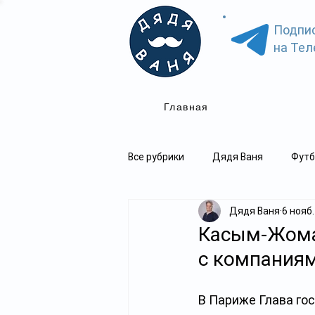
Подпи
на Тел
Главная
Все рубрики
Дядя Ваня
Футб
Дядя Ваня
6 нояб.
Касым-Жома
с компаниям
В Париже Глава гос