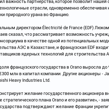
ил важность партнерства, которое позволит нашей 
ехнологичные отрасли, одновременно обеспечивая 
ки природного урана во Францию.
альным директором Électricité de France (EDF) Люко
ев сказал, что рассматривает возможность учреж
нсорциума в качестве одной из потенциальных мод
льства АЭС в Казахстане, и французская EDF входит
тавщиков ядерных технологий для строительства АЭ
оля французского государства в Оrano выросла до 9
300 млн в капитал компании. Другие акционеры - Ja
bishi Heavy Industries Ltd.
онстрирует желание государственного акционера вн
 стратегического плана Orano и его развитие», - заяв
осударства подтверждают желание Франции укрепит