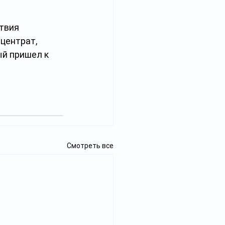
твия 
центрат, 
й пришел к 
Смотреть все