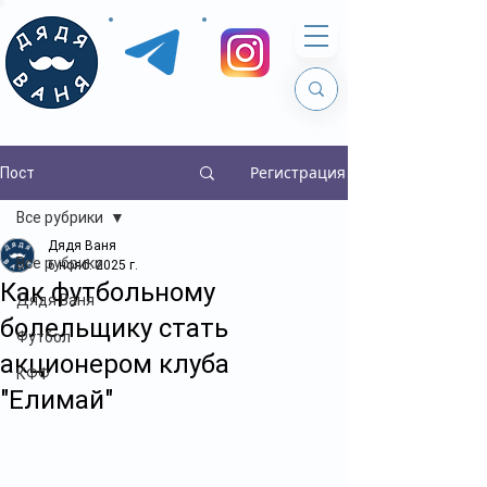
Регистрация
Пост
Все рубрики
Дядя Ваня
Все рубрики
6 нояб. 2025 г.
Как футбольному
Дядя Ваня
болельщику стать
Футбол
акционером клуба
КФФ
"Елимай"