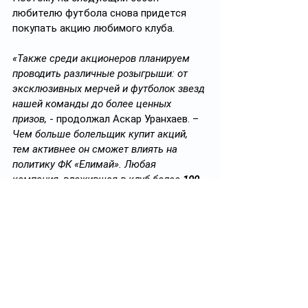
любителю футбола снова придется 
покупать акцию любимого клуба.
«Также среди акционеров планируем 
проводить различные розыгрыши: от 
эксклюзивных мерчей и футболок звезд 
нашей команды до более ценных 
призов,
 - продолжал Аскар Уранхаев. – 
Чем больше болельщик купит акций, 
тем активнее он сможет влиять на 
политику ФК «Елимай». Любая 
компания, вложившая в клуб более 
100 
млн тенге
, автоматически получит 
место в совете директоров НАО».
Снижение бюджетный нагрузки
Как считают в области Абай, 
пилотный проект, реализуемый на базе 
ФК «Елимай», позволит поэтапно 