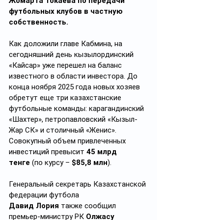
Жомарта Токаева по передачи 
футбольных клубов в частную 
собственность.
Как доложили главе Кабмина, на 
сегодняшний день кызылординский 
«Кайсар» уже перешел на баланс 
известного в области инвестора. До 
конца ноября 2025 года новых хозяев 
обретут еще три казахстанские 
футбольные команды: карагандинский 
«Шахтер», петропавловский «Кызыл-
Жар СК» и столичный «Женис». 
Совокупный объем привлеченных 
инвестиций превысит 
45 млрд 
тенге
 (по курсу – 
$85,8 млн
).
Генеральный секретарь Казахстанской 
федерации футбола 
Давид Лория
 также сообщил 
премьер-министру РК 
Олжасу 