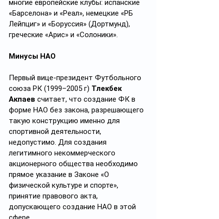
многие европейские клубы: испанские 
«Барселона» и «Реал», немецкие «РБ 
Лейпциг» и «Боруссия» (Дортмунд), 
греческие «Арис» и «Солоники».
Минусы НАО
Первый вице-президент Футбольного 
союза РК (1999–2005 г) 
Тлекбек 
Акпаев
 считает, что создание ФК в 
форме НАО без закона, разрешающего 
такую конструкцию именно для 
спортивной деятельности, 
недопустимо. Для создания 
легитимного некоммерческого 
акционерного общества необходимо 
прямое указание в Законе «О 
физической культуре и спорте», 
принятие правового акта, 
допускающего создание НАО в этой 
сфере.