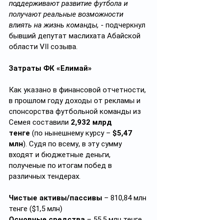
поддерживают развитие футбола и 
получают реальные возможности 
влиять на жизнь команды,
 - подчеркнул 
бывший депутат маслихата Абайской 
области VII созыва.
Затраты ФК «Елимай»
Как указано в финансовой отчетности, 
в прошлом году доходы от рекламы и 
спонсорства футбольной команды из 
Семея составили 
2,932 млрд 
тенге
 (по нынешнему курсу – 
$5,47 
млн
). Судя по всему, в эту сумму 
входят и бюджетные деньги, 
полученые по итогам побед в 
различных тендерах.
Чистые активы/пассивы
 – 810,84 млн 
тенге ($1,5 млн)
Основные средства 
– 55,5 млн тенге 