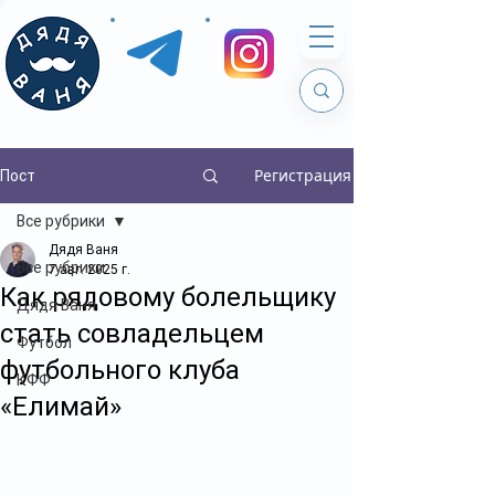
Регистрация
Пост
Все рубрики
Дядя Ваня
Все рубрики
7 авг. 2025 г.
Как рядовому болельщику
Дядя Ваня
стать совладельцем
Футбол
футбольного клуба
КФФ
«Елимай»