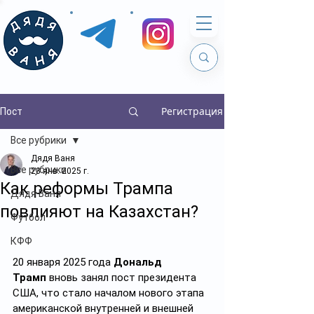
Регистрация
Пост
Все рубрики
Дядя Ваня
Все рубрики
23 янв. 2025 г.
Как реформы Трампа
Дядя Ваня
повлияют на Казахстан?
Футбол
КФФ
20 января 2025 года 
Дональд 
Трамп
 вновь занял пост президента 
США, что стало началом нового этапа 
американской внутренней и внешней 