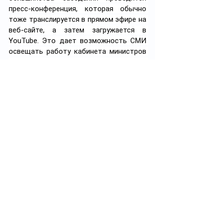
пресс-конференция, которая обычно 
тоже транслируется в прямом эфире на 
веб-сайте, а затем загружается в 
YouTube. Это дает возможность СМИ 
освещать работу кабинета министров 
независимо от того, аккредитованы 
они или нет».
Литва
: «У нас нет правил, 
запрещающих журналистам (какой бы 
статус аккредитации у них ни был) 
публиковать свои материалы в любых 
средствах массовой информации».
P.S. 
Мы получили лишь один ответ, 
авторы которого указали на подобные 
существующие у них в стране правила 
аккредитации. Речь идет о 
Сингапуре
, 
где журналисты имеют право иметь 
лишь одну аккредитационную карточку 