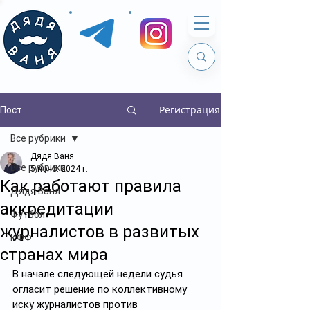
Регистрация
Пост
Все рубрики
Дядя Ваня
Все рубрики
5 нояб. 2024 г.
Как работают правила
Дядя Ваня
аккредитации
Футбол
журналистов в развитых
КФФ
странах мира
В начале следующей недели судья 
огласит решение по коллективному 
иску журналистов против 