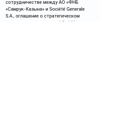
сотрудничестве между АО «ФНБ 
«Самрук-Казына» и Société Generale 
S.A., оглашение о стратегическом 
сотрудничестве между АО «НК 
«Қазақстан темір жолы» и компанией 
Alstom Transport SA и протокол 
соглашения о сотрудничестве в 
области археологии между 
Институтом археологии имени 
А.Х.Маргулана и Национальным 
институтом превентивных 
археологических исследований (INRAP).
Всего же в рамках визита 
представители делегаций двух стран 
подписали 
36
 документов, в том числе 
1 межправительственный, 21 
межведомственный и 14 коммерческих 
документов на общую сумму 
2,2 
млрд
 долларов.