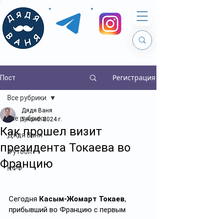
Регистрация
Пост
Все рубрики
Дядя Ваня
Все рубрики
5 нояб. 2024 г.
Как прошел визит
Дядя Ваня
президента Токаева во
Футбол
Францию
КФФ
Сегодня 
Касым-Жомарт Токаев
, 
прибывший во Францию с первым 