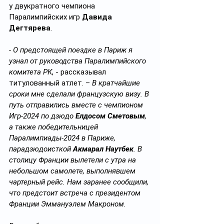
у двукратного чемпиона 
Паралимпийских игр 
Давида 
Дегтярева
.
- О предстоящей поездке в Париж я 
узнал от руководства Паралимпийского 
комитета РК
, - рассказывал 
титулованный атлет. – 
В кратчайшие 
сроки мне сделали французскую визу. В 
путь отправились вместе с чемпионом 
Игр-2024 по дзюдо 
Елдосом Сметовым
, 
а также победительницей 
Паралимпиады-2024 в Париже, 
парадзюдоисткой 
Акмарал Наутбек
. В 
столицу Франции вылетели с утра на 
небольшом самолете, выполнявшем 
чартерный рейс. Нам заранее сообщили, 
что предстоит встреча с президентом 
Франции Эммануэлем Макроном.