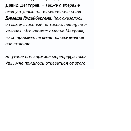
Давид Дегтярев. –
 Также я впервые 
вживую услышал великолепное пение 
Димаша Кудайбергена
. Как оказалось, 
он замечательный не только певец, но и 
человек. Что касается месье Макрона, 
то он произвел на меня положительное 
впечатление.
На ужине нас кормили морепродуктами. 
Увы, мне пришлось отказаться от этого 
угощения - врачи не позволяют. Также 
подавали оригинальный салат, 
мороженное и запеченные говяжьи 
ребрышки с кукурузой и грибами. 
Последнее блюдо мне больше всего 
понравились. В конце торжественного 
приема гостей угощали шампанским и 
чаем. После завершения ужина мы на 
том же чартере вернулись домой. 
Сейчас я в отпуске. А в начале 