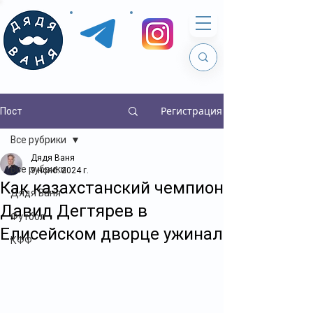
Регистрация
Пост
Все рубрики
Дядя Ваня
Все рубрики
9 нояб. 2024 г.
Как казахстанский чемпион
Дядя Ваня
Давид Дегтярев в
Футбол
Елисейском дворце ужинал
КФФ