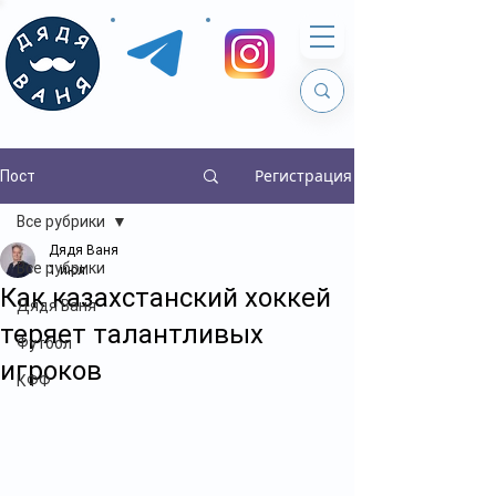
Регистрация
Пост
Все рубрики
Дядя Ваня
Все рубрики
1 июл.
Как казахстанский хоккей
Дядя Ваня
теряет талантливых
Футбол
игроков
КФФ