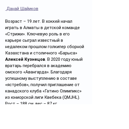
 Данай Шайиков
Возраст – 19 лет. В хоккей начал 
играть в Алматы в детской команде 
«Стрижи». Ключевую роль в его 
карьере сыграл известный в 
недалеком прошлом голкипер сборной 
Казахстана и столичного «Барыса» 
Алексей Кузнецов
. В 2020 году юный 
вратарь перебрался в академию 
омского «Авангарда». Благодаря 
успешному выступлению в составе 
«ястребов», получил приглашение от 
канадского клуба «Гатино Олимпикс» 
из юниорской лиги Квебека (QMJHL). 
Рост – 188 см, вес – 87 кг.
Официальный отзыв: 
«Игра Шайкова 
основана на его скорости: быстрое 