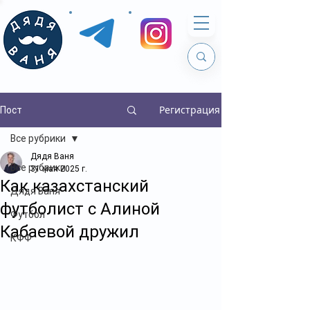
Регистрация
Пост
Все рубрики
Дядя Ваня
Все рубрики
31 мая 2025 г.
Как казахстанский
Дядя Ваня
футболист с Алиной
Футбол
Кабаевой дружил
КФФ