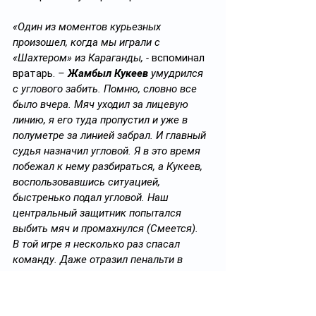
«Один из моментов курьезных 
произошел, когда мы играли с 
«Шахтером» из Караганды, - 
вспоминал 
вратарь.
 – 
Жамбыл Кукеев
 умудрился 
с углового забить. Помню, словно все 
было вчера. Мяч уходил за лицевую 
линию, я его туда пропустил и уже в 
полуметре за линией забрал. И главный 
судья назначил угловой. Я в это время 
побежал к нему разбираться, а Кукеев, 
воспользовавшись ситуацией, 
быстренько подал угловой. Наш 
центральный защитник попытался 
выбить мяч и промахнулся (Смеется). 
В той игре я несколько раз спасал 
команду. Даже отразил пенальти в 
исполнении все того же Кукеева. Увы, 
мы тогда проиграли 0:1».