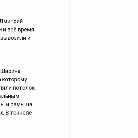
 Дмитрий 
 и всё время 
 вывозили и 
 Ширина 
о которому 
яли потолок, 
ельным 
ы и рамы на 
. В тоннеле 