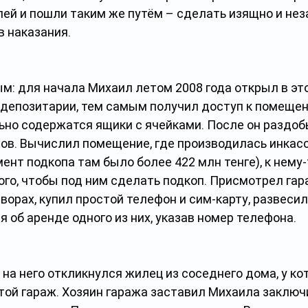
ей и пошли таким же путём – сделать изящно и неза
 наказания.
м: для начала Михаил летом 2008 года открыл в эт
 депозитарии, тем самым получил доступ к помещен
льно содержатся ящики с ячейками. После он раздо
тов. Вычислил помещение, где производилась инкасс
ент подкопа там было более 422 млн тенге), к нему-
го, чтобы под ним сделать подкоп. Присмотрел гар
ворах, купил простой телефон и сим-карту, развесил 
 об аренде одного из них, указав номер телефона. 
а на него откликнулся жилец из соседнего дома, у ко
той гараж. Хозяин гаража заставил Михаила заключи