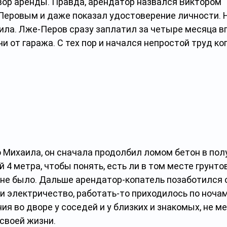
ор аренды. Правда, арендатор назвался Виктором 
еровым и даже показал удостоверение личности. Н
ила. Лже-Перов сразу заплатил за четыре месяца вп
чи от гаража. С тех пор и начался непростой труд ко
 Михаила, он сначала продолбил ломом бетон в полу
й 4 метра, чтобы понять, есть ли в том месте грунто
 не было. Дальше арендатор-копатель позаботился о
и электричество, работать-то приходилось по ночам
я во дворе у соседей и у близких и знакомых, не ме
своей жизни.