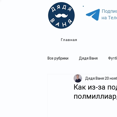
Подпи
на Тел
Главная
Все рубрики
Дядя Ваня
Футб
Дядя Ваня
20 нояб
Как из-за по
полмиллиар