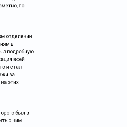
метно, по 
ом отделении 
иям в 
был подробную 
ация всей 
то и стал 
ажи за 
на этих 
торого был в 
ть с ним 