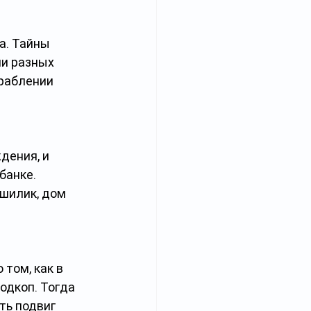
а. Тайны 
и разных 
раблении 
дения, и 
банке. 
шилик, дом 
том, как в 
одкоп. Тогда 
ть подвиг 