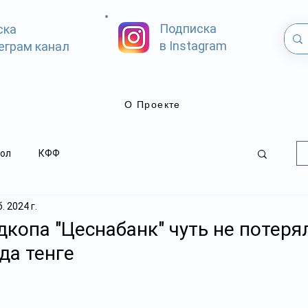
Подписка
ска
в Instagram
еграм канал
О Проекте
ол
КФФ
. 2024 г.
дкопа "Цеснабанк" чуть не потеря
да тенге