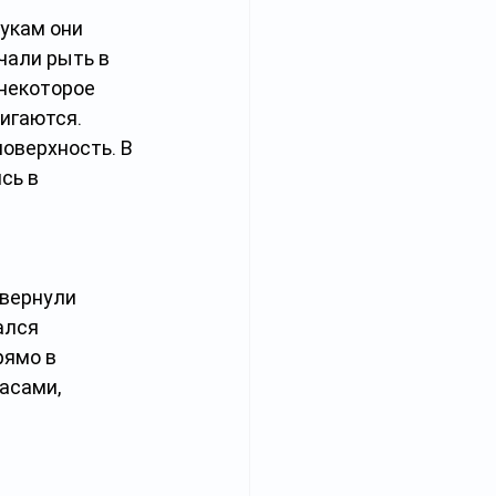
укам они 
чали рыть в 
некоторое 
игаются. 
оверхность. В 
сь в 
вернули 
ался 
рямо в 
асами, 