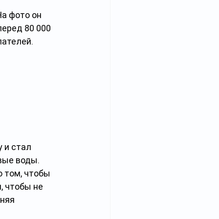
а фото он 
еред 80 000 
пателей.
 и стал 
вые воды. 
 том, чтобы 
, чтобы не 
няя 