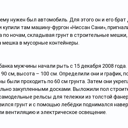
ему нужен был автомобиль. Для этого он и его брат
 купили там машину-фургон «Ниссан Сани», пригнали
а по ночам, складывая грунт в строительные мешки,
а мешка в мусорные контейнеры.
банка мужчины начали рыть с 15 декабря 2008 года.
90 см, высота – 100 см. Определили они и график, п
 были проходить по 60 см грунта. Затем они укрепл
ально закупленными досками. Выложили пол строит
самодельные рельсы для тележки из толстой фанер
узился грунт и с помощью лебёдки поднимался наверх
ли вентиляцию и электрическое освещение.