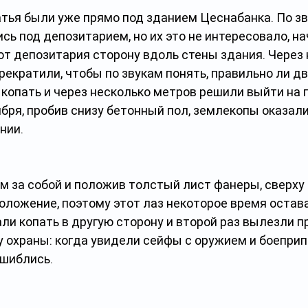
атья были уже прямо под зданием Цеснабанка. По зв
ись под депозитарием, но их это не интересовало, на
т депозитария сторону вдоль стены здания. Через 
рекратили, чтобы по звукам понять, правильно ли дв
копать и через несколько метров решили выйти на п
тября, пробив снизу бетонный пол, землекопы оказали
ии. 
м за собой и положив толстый лист фанеры, сверху 
оложение, поэтому этот лаз некоторое время остав
и копать в другую сторону и второй раз вылезли п
 охраны: когда увидели сейфы с оружием и боеприп
ошиблись.