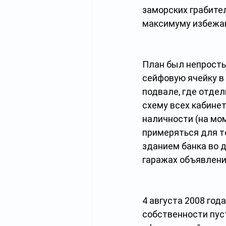
заморских грабител
максимуму избежав
План был непросты
сейфовую ячейку в
подвале, где отде
схему всех кабине
наличности (на мом
примеряться для то
зданием банка во д
гаражах объявления
4 августа 2008 год
собственности пус