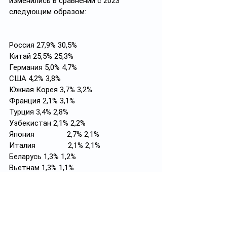
изменились в сравнении с 2023 
следующим образом:
Россия 27,9% 30,5%
Китай 25,5% 25,3%
Германия 5,0% 4,7%
США 4,2% 3,8%
Южная Корея 3,7% 3,2%
Франция 2,1% 3,1%
Турция 3,4% 2,8%
Узбекистан 2,1% 2,2%
Япония                2,7% 2,1%
Италия                2,1% 2,1%
Беларусь 1,3% 1,2%
Вьетнам 1,3% 1,1%
Испания 0,9% 1,1%
Польша 1,2% 1,1%
Черный лебедь, рак и щука
#импорт
#2024