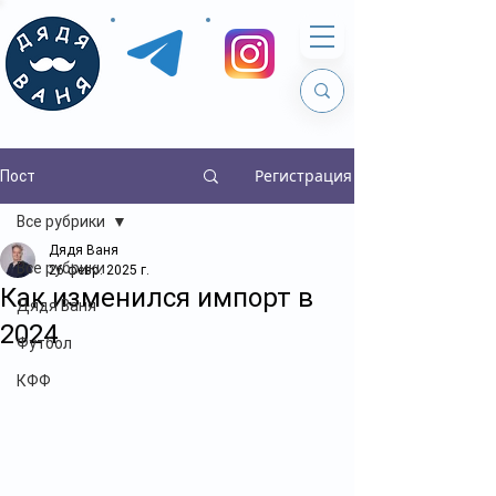
Регистрация
Пост
Все рубрики
Дядя Ваня
Все рубрики
26 февр. 2025 г.
Как изменился импорт в
Дядя Ваня
2024
Футбол
КФФ