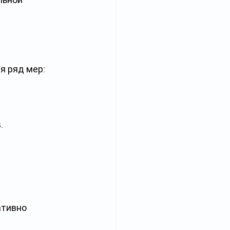
я ряд мер:
.
тивно 