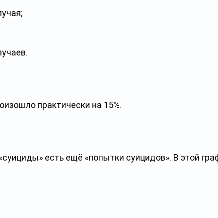
лучая;
лучаев.
роизошло практически на 15%.
«суициды» есть ещё «попытки суицидов». В этой гра