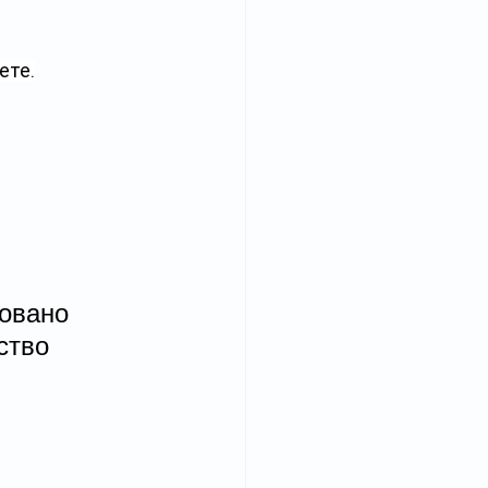
ете.
овано 
ство 