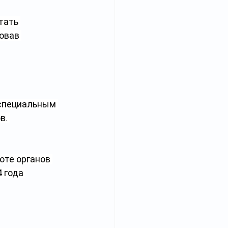
тать 
овав 
 специальным 
в. 
оте органов 
 года 