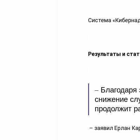
Система «Кибернад
Результаты и ста
– Благодаря 
снижение слу
продолжит р
 – заявил Ерлан Ка