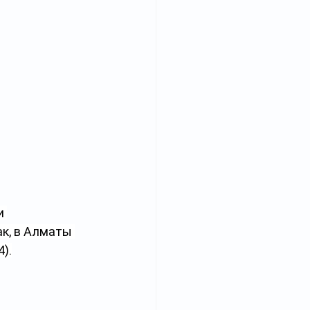
и 
к, в Алматы 
4).