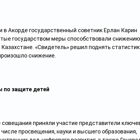
и в Акорде государственный советник Ерлан Карин 
тые государством меры способствовали снижению
 Казахстане. «Свидетель» решил поднять статистику
произошло снижение.
 по защите детей
е совещания приняли участие представители ключе
 числе просвещения, науки и высшего образования, 
нутренних дел, цифрового развития, а также Генера