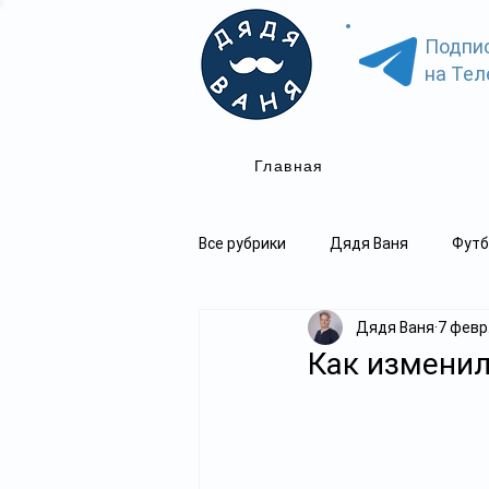
Подпи
на Тел
Главная
Все рубрики
Дядя Ваня
Футб
Дядя Ваня
7 февр.
Как изменил