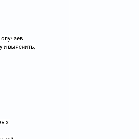
 случаев 
 и выяснить, 
вых 
льной 