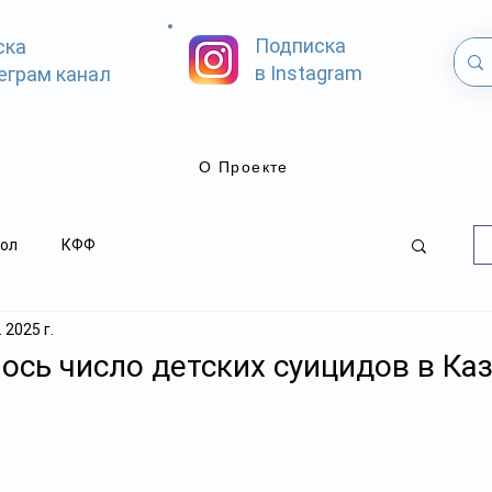
Подписка
ска
в Instagram
еграм канал
О Проекте
ол
КФФ
 2025 г.
ось число детских суицидов в Ка