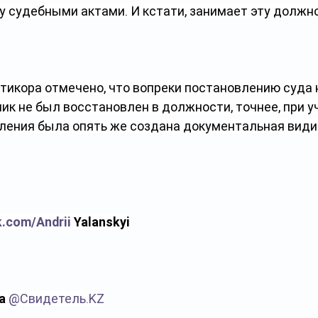
 судебными актами. И кстати, занимает эту должно
нтикора отмечено, что вопреки постановлению суда 
к не был восстановлен в должности, точнее, при уч
ления была опять же создана документальная види
k.com/Andrii
 Yalanskyi
а 
@
Свидетель.KZ