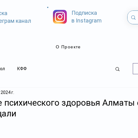
Подписка
ска
в Instagram
еграм канал
О Проекте
ол
КФФ
 2024 г.
е психического здоровья Алматы
щали