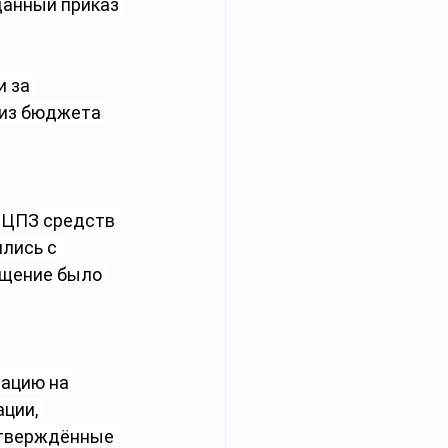
данный приказ 
 за 
 из бюджета 
 ЦПЗ средств 
лись с 
ащение было 
ацию на 
ции, 
дтверждённые 