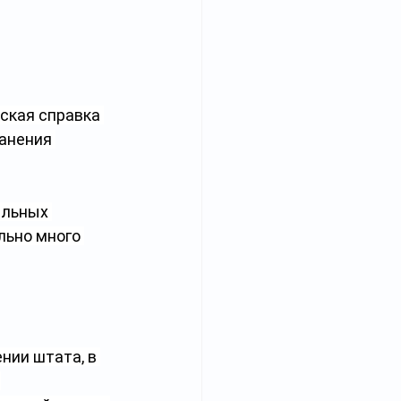
ская справка 
анения 
ельных 
льно много 
нии штата, в 
 