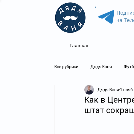
Подпи
на Тел
Главная
Все рубрики
Дядя Ваня
Футб
Дядя Ваня
1 нояб.
Как в Центр
штат сокра