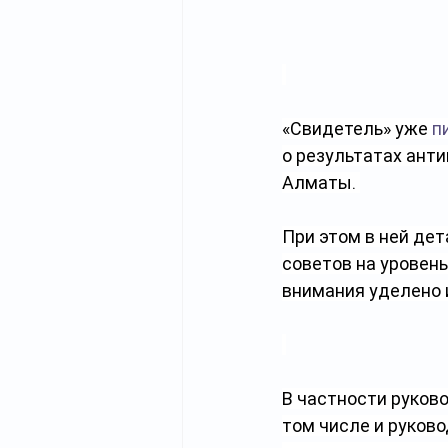
«Свидетель» уже 
п
о результатах ант
Алматы. 
При этом в ней де
советов на уровень
внимания уделено 
В частности руково
том числе и руков