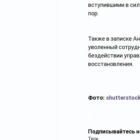
вступившими в силу
пор.
Также в записке А
уволенный сотрудни
бездействии управ
восстановления.
Фото: 
shutterstoc
Подписывайтесь н
Теги: