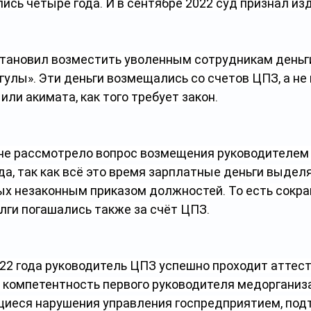
сь четыре года. И в сентябре 2022 суд признал из
остановил возместить уволенным сотрудникам деньги
улы». Эти деньги возмещались со счетов ЦПЗ, а не
или акимата, как того требует закон.
не рассмотрело вопрос возмещения руководителем
а, так как всё это время зарплатные деньги выделя
х незаконным приказом должностей. То есть сокр
лги погашались также за счёт ЦПЗ.
022 года руководитель ЦПЗ успешно проходит аттест
компетентность первого руководителя медорганиза
иеся нарушения управления госпредприятием, по