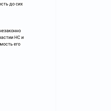
сть до сих 
незаконно 
астии НС и 
мость его 