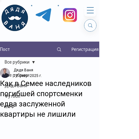
Регистрация
Пост
Все рубрики
Дядя Ваня
Все рубрики
12 февр. 2025 г.
Как в Семее наследников
Дядя Ваня
погибшей спортсменки
Футбол
едва заслуженной
КФФ
квартиры не лишили