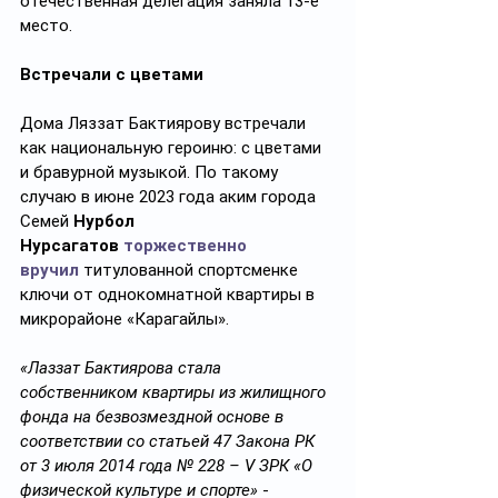
отечественная делегация заняла 13-е 
место.
Встречали с цветами
Дома Ляззат Бактиярову встречали 
как национальную героиню: с цветами 
и бравурной музыкой. По такому 
случаю в июне 2023 года аким города 
Семей 
Нурбол 
Нурсагатов
торжественно 
вручил
 титулованной спортсменке 
ключи от однокомнатной квартиры в 
микрорайоне «Карагайлы».
«Лаззат Бактиярова стала 
собственником квартиры из жилищного 
фонда на безвозмездной основе в 
соответствии со статьей 47 Закона РК 
от 3 июля 2014 года № 228 – V ЗРК «О 
физической культуре и спорте»
 - 