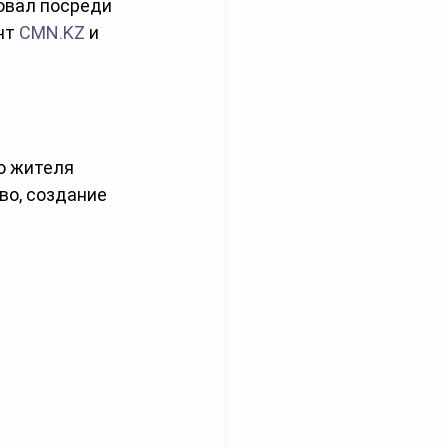
овал посреди 
нт 
CMN.KZ
 и 
о жителя 
во, создание 