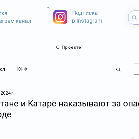
Подписка
ска
в Instagram
еграм канал
О Проекте
ол
КФФ
 2024 г.
стане и Катаре наказывают за оп
оде