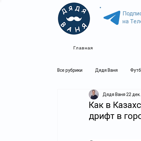
Подпи
на Тел
Главная
Все рубрики
Дядя Ваня
Футб
Дядя Ваня
22 дек.
Как в Казах
дрифт в гор