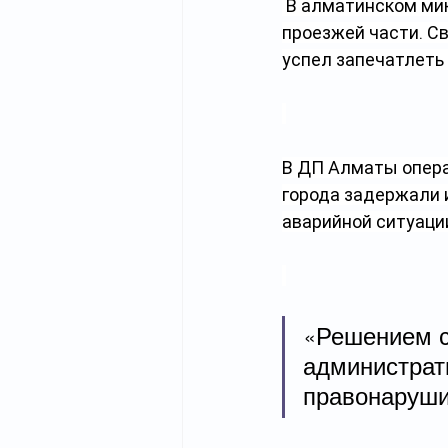
 В алматинском ми
проезжей части. С
успел запечатлеть 
В ДП Алматы опера
города задержали и
аварийной ситуации
«Решением с
администрат
правонаруши