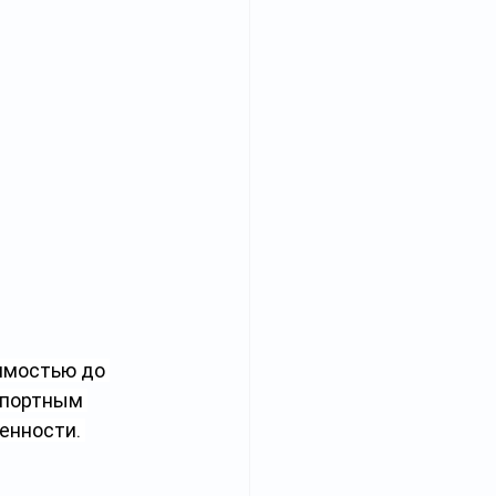
имостью до 
спортным 
енности. 