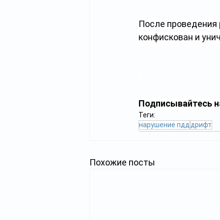
После проведения 
конфискован и уни
Подписывайтесь н
Теги:
нарушение пдд
дрифт
Похожие посты