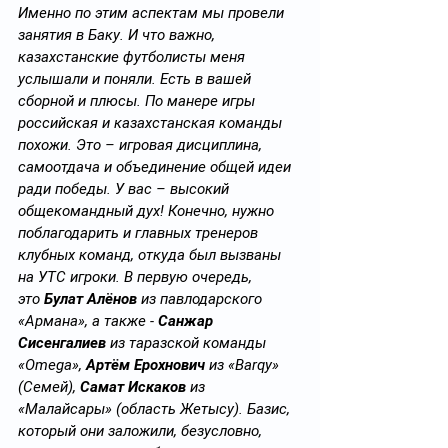
Именно по этим аспектам мы провели 
занятия в Баку. И что важно, 
казахстанские футболисты меня 
услышали и поняли. Есть в вашей 
сборной и плюсы. По манере игры 
российская и казахстанская команды 
похожи. Это – игровая дисциплина, 
самоотдача и объединение общей идеи 
ради победы. У вас – высокий 
общекомандный дух!
Конечно, нужно 
поблагодарить и главных тренеров 
клубных команд, откуда был вызваны 
на УТС игроки. В первую очередь, 
это
 Булат Алёнов
 из павлодарского 
«Армана», а также - 
Санжар 
Сисенгалиев
 из таразской команды 
«Omega», 
Артём Ерохнович
 из «Barqy» 
(Семей), 
Самат Искаков
 из 
«Малайсары» (область Жетысу). Базис, 
который они заложили, безусловно, 