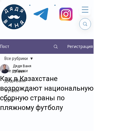
Регистрация
Пост
Все рубрики
Дядя Ваня
Все рубрики
20 мая
Как в Казахстане
Дядя Ваня
возрождают национальную
Футбол
сборную страны по
КФФ
пляжному футболу