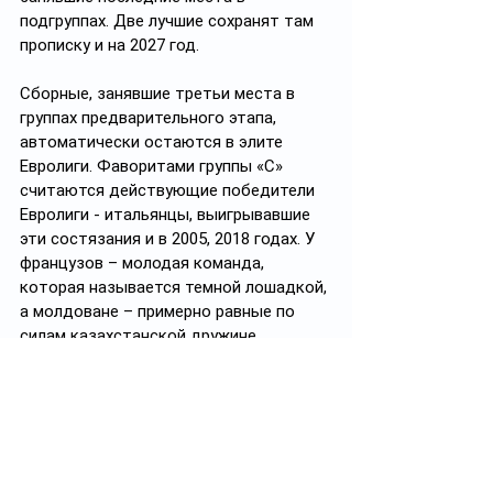
подгруппах. Две лучшие сохранят там 
прописку и на 2027 год. 
Сборные, занявшие третьи места в 
группах предварительного этапа, 
автоматически остаются в элите 
Евролиги. Фаворитами группы «С» 
считаются действующие победители 
Евролиги - итальянцы, выигрывавшие 
эти состязания и в 2005, 2018 годах. У 
французов – молодая команда, 
которая называется темной лошадкой, 
а молдоване – примерно равные по 
силам казахстанской дружине.
- Задача-минимум для нашей сборной – 
занять 3-е место в подгруппе. Но это не 
означает, что с фаворитами будем 
играть спустя рукава. Мы настроены 
биться до последнего с каждым из 