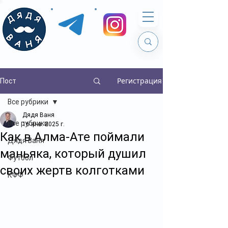
Регистрация
Пост
Все рубрики
Дядя Ваня
Все рубрики
16 янв. 2025 г.
Как в Алма-Ате поймали
Дядя Ваня
маньяка, который душил
Футбол
своих жертв колготками
КФФ