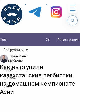
Регистрация
Пост
Все рубрики
Дядя Ваня
Все рубрики
12 мая
Как выступили
Дядя Ваня
казахстанские регбистки
Футбол
на домашнем чемпионате
КФФ
Азии