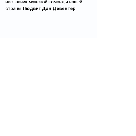
наставник мужской команды нашей 
страны 
Людвиг Дан Девентер
.  
«Сегодня мы увидели чудо, которое 
рождается из дисциплины и огромного 
сердца. Было тысячи причин, чтобы 
дрогнуть: погода, сильный соперник, 
груз ответственности. Но девочки 
выстояли. Это «серебро» — 
подтверждение того, что когда команда 
верит в свою цель, даже небо помогает 