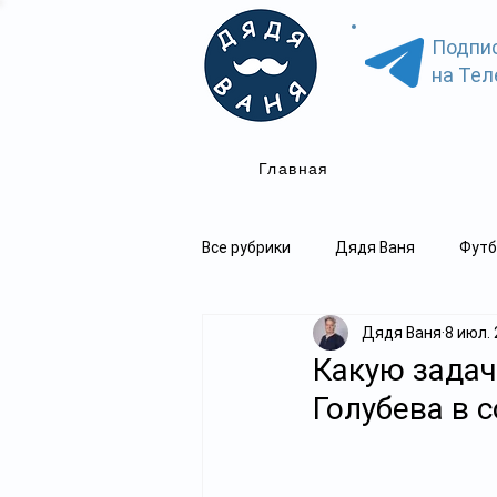
Подпи
на Тел
Главная
Все рубрики
Дядя Ваня
Футб
Дядя Ваня
8 июл. 
Какую задач
Голубева в 