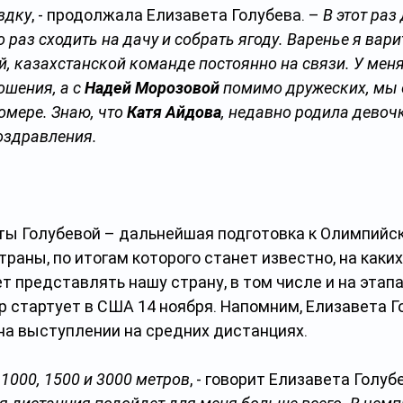
здку
, - продолжала Елизавета Голубева. – 
В этот раз
 раз сходить на дачу и собрать ягоду. Варенье я вари
, казахстанской команде постоянно на связи. У меня
шения, а с 
Надей Морозовой
 помимо дружеских, мы 
омере. Знаю, что 
Катя Айдова
, недавно родила девоч
оздравления.
ты Голубевой – дальнейшая подготовка к Олимпийск
раны, по итогам которого станет известно, на каки
т представлять нашу страну, в том числе и на этапа
 стартует в США 14 ноября. Напомним, Елизавета Г
на выступлении на средних дистанциях.
 1000, 1500 и 3000 метров
, - говорит Елизавета Голубе