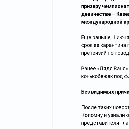
призеру чемпионат
девичестве – Казел
международной ар
Еще раньше, 1 июня
срок ее карантина 
претензий по пово
Ранее «Дядя Ваня» 
конькобежек под фл
Без видимых прич
После таких новос
Коломну и узнали о
представителя гла