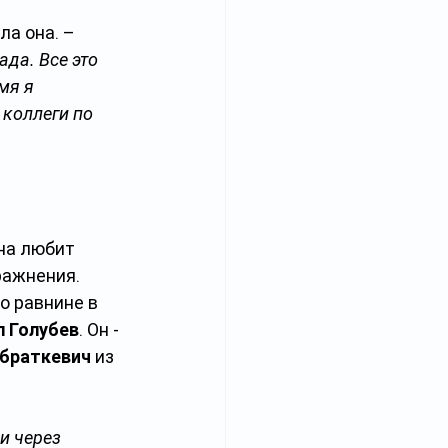
ла она. – 
да. Все это 
мя я 
коллеги по 
на любит 
ражнения. 
о равнине в 
л Голубев
. Он - 
Абраткевич
 из 
и через 