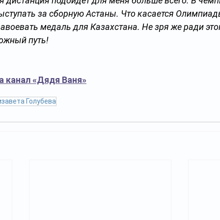
я дистанция подойдет для меня больше всего. В чемп
ыступать за сборную Астаны. Что касается Олимпиады
авоевать медаль для Казахстана. Не зря же ради это
ожный путь!
а канал «Дядя Ваня»
изавета Голубева