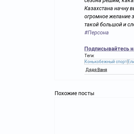
сезона решим, кака
Казахстана начну в
огромное желание з
такой большой и сл
#Персона
Подписывайтесь н
Теги:
Конькобежный спорт
Ел
Дядя Ваня
Похожие посты