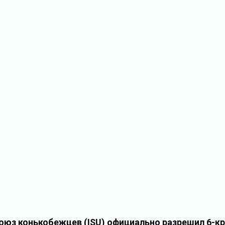
юз конькобежцев (ISU) официально разрешил 6-кр