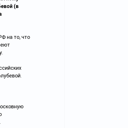
евой (в 
а 
Ф на то, что 
меют 
у.
ссийских 
олубевой.
московную 
о 
.