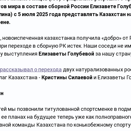
ов мира в составе сборной России Елизавете Голуб
ина) с 5 июля 2025 года представлять Казахстан н
ене.
, новоиспеченная казахстанка получила «добро» от Р
при переходе в сборную РК истек. Наши соседи не и
ду выступления 
Елизаветы Голубевой
 за нашу стран
рассказывал о перехода
 двух натурализованных ро
аг Казахстана - 
Кристины Силаевой
 и Елизаветы Г
ин
тей мы позвонили титулованной спортсменке в под
 ее планах на будущее теперь уже как полноправног
вной команды Казахстана по конькобежному спорту