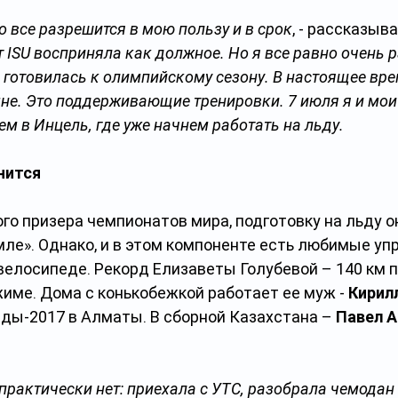
то все разрешится в мою пользу и в срок
, - рассказыва
 ISU восприняла как должное. Но я все равно очень ра
 готовилась к олимпийскому сезону. В настоящее вре
е. Это поддерживающие тренировки. 7 июля я и мои 
м в Инцель, где уже начнем работать на льду.
нится
го призера чемпионатов мира, подготовку на льду о
мле». Однако, и в этом компоненте есть любимые уп
велосипеде. Рекорд Елизаветы Голубевой – 140 км п
име. Дома с конькобежкой работает ее муж - 
Кирил
ды-2017 в Алматы. В сборной Казахстана – 
Павел 
практически нет: приехала с УТС, разобрала чемодан 