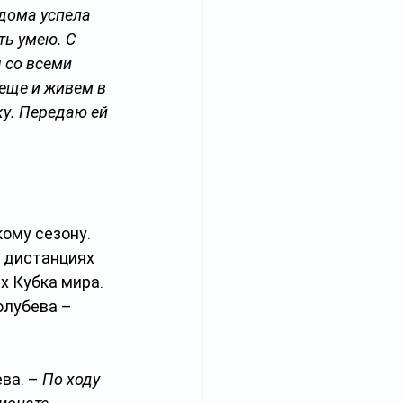
 дома успела 
ть умею. С 
 со всеми 
еще и живем в 
ку. Передаю ей 
ому сезону. 
х дистанциях 
х Кубка мира. 
олубева – 
ва. – 
По ходу 