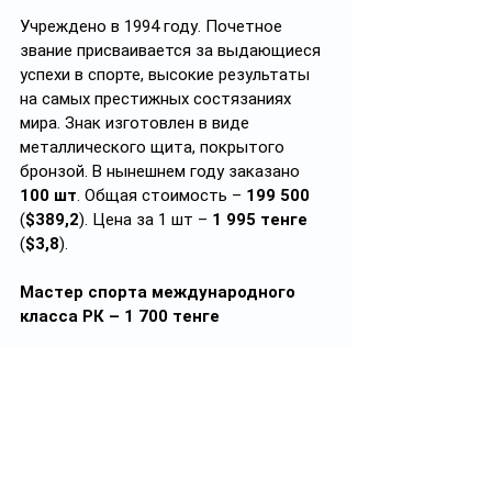
Учреждено в 1994 году. Почетное 
звание присваивается за выдающиеся 
успехи в спорте, высокие результаты 
на самых престижных состязаниях 
мира. Знак изготовлен в виде 
металлического щита, покрытого 
бронзой. В нынешнем году заказано 
100 шт
. Общая стоимость – 
199 500 
(
$389,2
). Цена за 1 шт – 
1 995 тенге 
(
$3,8
).
Мастер спорта международного 
класса РК – 1 700 тенге
Нагрудный знак представляет собой 
восьмиконечную граненую звезду, 
изготовленную из белого и желтого 
металлов. В верхней части выполнена 
надпись «ХАЛЫҚАРАЛЫҚ ДӘРЕЖЕДЕГІ 
СПОРТ ШЕБЕРІ». В нынешнем сезоне 