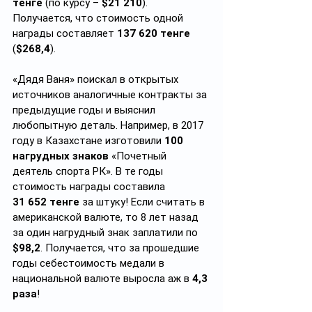
тенге
 (по курсу – 
$21 210
). 
Получается, что стоимость одной 
награды составляет 
137 620 тенге
(
$268,4
).
«Дядя Ваня» поискал в открытых 
источников аналогичные контракты за 
предыдущие годы и выяснил 
любопытную деталь. Например, в 2017 
году в Казахстане изготовили 
100 
нагрудных знаков
 «Почетный 
деятель спорта РК». В те годы 
стоимость награды составила 
31 652 тенге
 за штуку! Если считать в 
американской валюте, то 8 лет назад 
за один нагрудный знак заплатили по 
$98,2
. Получается, что за прошедшие 
годы себестоимость медали в 
национальной валюте выросла аж в 
4,3 
раза
!