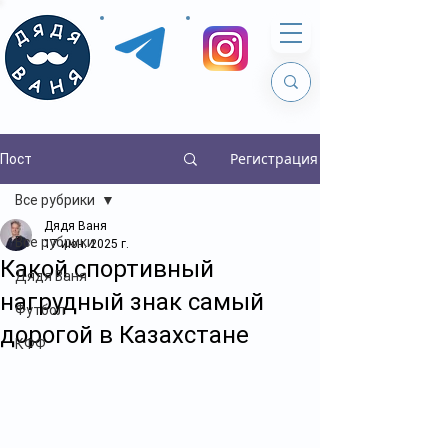
Регистрация
Пост
Все рубрики
Дядя Ваня
Все рубрики
17 июн. 2025 г.
Какой спортивный
Дядя Ваня
нагрудный знак самый
Футбол
дорогой в Казахстане
КФФ