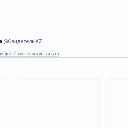
а 
@
Свидетель.KZ
индекс базельского института