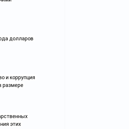
рда долларов 
о и коррупция 
в размере 
арственных 
ния этих 