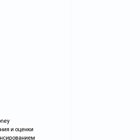
ney 
ния и оценки 
ансированием 