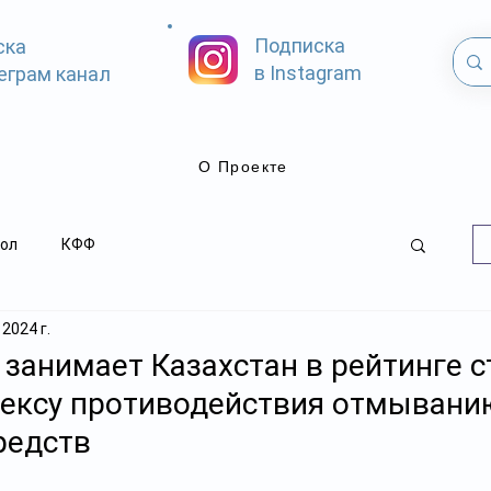
Подписка
ска
в Instagram
еграм канал
О Проекте
ол
КФФ
 2024 г.
 занимает Казахстан в рейтинге с
дексу противодействия отмывани
редств