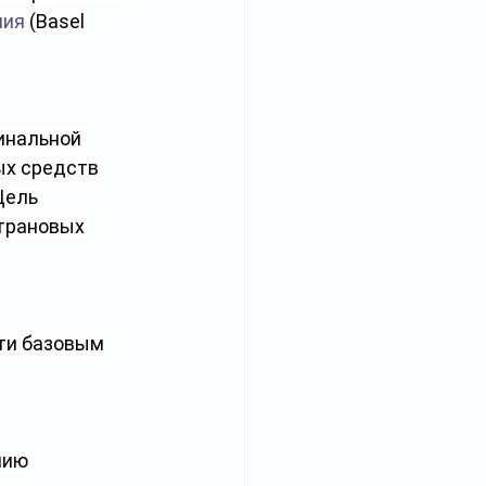
ния
 (Basel 
инальной 
ых средств 
Цель 
трановых 
ти базовым 
нию 