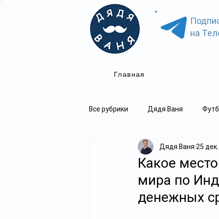
Подпи
на Тел
Главная
Все рубрики
Дядя Ваня
Футб
Дядя Ваня
25 дек.
Какое место
мира по Ин
денежных с