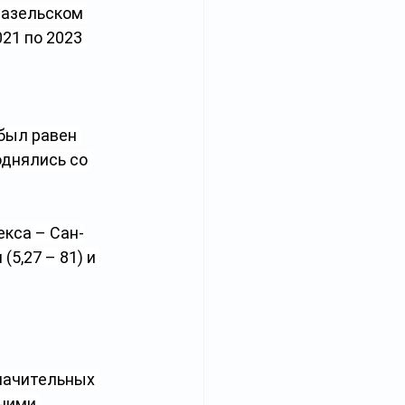
Базельском 
21 по 2023 
был равен 
однялись со 
кса – Сан-
5,27 – 81) и 
начительных 
ними 