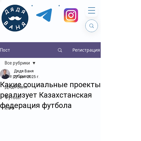
Регистрация
Пост
Все рубрики
Дядя Ваня
Все рубрики
27 авг. 2025 г.
Какие социальные проекты
Дядя Ваня
реализует Казахстанская
Футбол
федерация футбола
КФФ