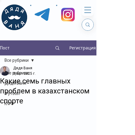
Регистрация
Пост
Все рубрики
Дядя Ваня
Все рубрики
8 авг. 2025 г.
Какие семь главных
Дядя Ваня
проблем в казахстанском
Футбол
спорте
КФФ