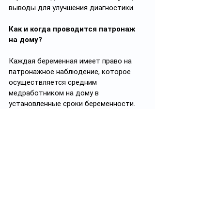
выводы для улучшения диагностики.
Как и когда проводится патронаж 
на дому? 
Каждая беременная имеет право на 
патронажное наблюдение, которое 
осуществляется средним 
медработником на дому в 
установленные сроки беременности. 
Первый раз – при постановке на учет 
по беременности, желательно до 12 
недель, и второй раз, непосредственно 
перед родами, обычно на 32-й неделе. 
Во время патронажа измеряется 
артериальное давление, проводится 
оценка наличия отеков и признаков 
анемии, эмоционального состояния и 
домашней обстановки, включая 
гигиену. Женщину информируют о 