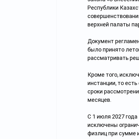
Республики Казахс
совершенствования
верхней палаты па
Документ регламен
было принято летом
рассматривать реш
Кроме того, исклю
инстанции, то есть
сроки рассмотрени
месяцев.
С 1 июля 2027 год
исключены огранич
физлиц при сумме и