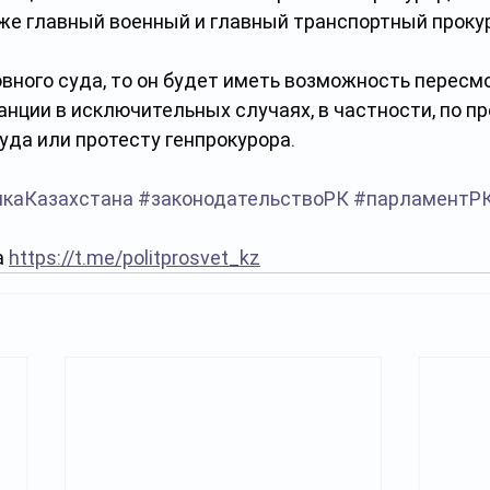
кже главный военный и главный транспортный проку
овного суда, то он будет иметь возможность пересм
нции в исключительных случаях, в частности, по п
уда или протесту генпрокурора.
икаКазахстана
#законодательствоРК
#парламентР
 
https://t.me/politprosvet_kz