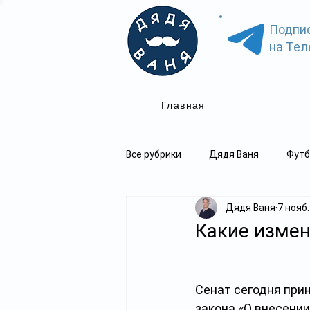
Подпи
на Тел
Главная
Все рубрики
Дядя Ваня
Футб
Дядя Ваня
7 нояб.
Какие измен
Сенат сегодня прин
закона «О внесени