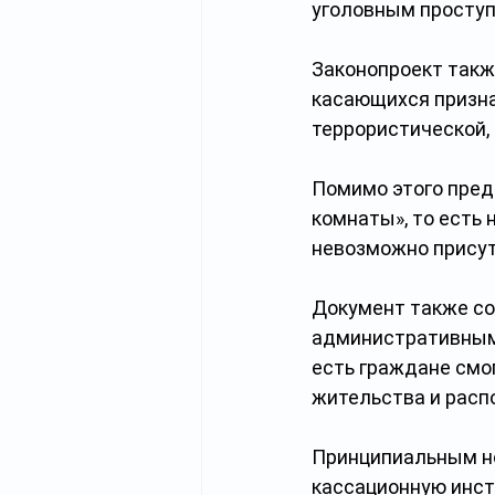
уголовным проступ
Законопроект такж
касающихся призна
террористической, 
Помимо этого пред
комнаты», то есть 
невозможно присут
Документ также со
административным 
есть граждане смог
жительства и расп
Принципиальным но
кассационную инста