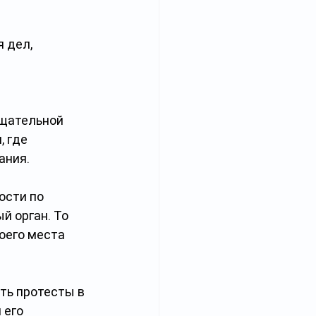
 дел, 
щательной 
 где 
ания.
ости по
 орган. То 
оего места 
ть протесты в 
 его 