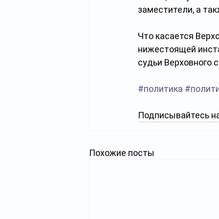
заместители, а та
Что касается Верх
нижестоящей инста
судьи Верховного с
#политика
#полит
Подписывайтесь на
Похожие посты