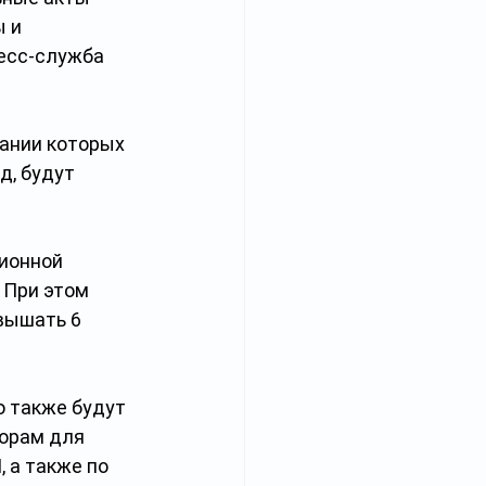
 и 
есс-служба 
ании которых 
д, будут 
ионной 
 При этом 
вышать 6 
 также будут 
орам для 
 а также по 