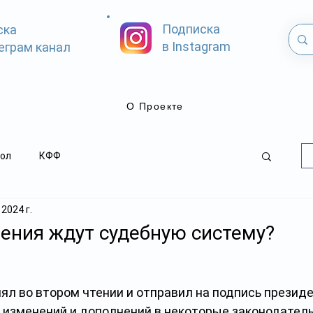
Подписка
ска
в Instagram
еграм канал
О Проекте
ол
КФФ
 2024 г.
ения ждут судебную систему?
ял во втором чтении и отправил на подпись президе
и изменений и дополнений в некоторые законодател