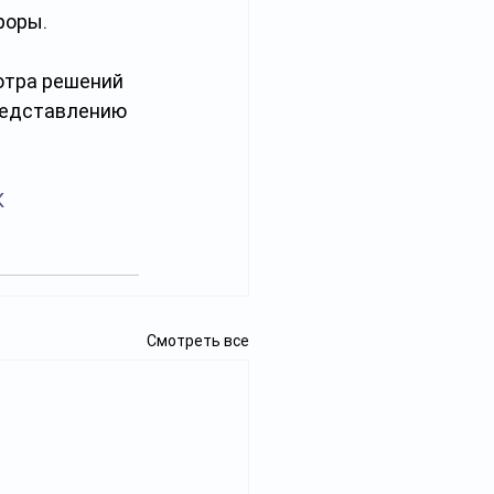
роры.
отра решений 
редставлению 
К
Смотреть все