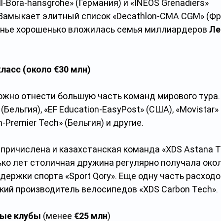
ll-Bora-hansgrohe» (Германия) и «INEOS Grenadiers» 
Замыкает элитный список «Decathlon-CMA CGM» (Фра
нье хорошенько вложилась семья миллиардеров 
Ле
ласс (около €30 млн) 
ожно отнести большую часть команд мирового тура.
 (Бельгия), «EF Education-EasyPost» (США), «Movistar» 
n-Premier Tech» (Бельгия) и другие.
 причислена и казахстанская команда «XDS Astana T
ко лет столичная дружина регулярно получала окол
держки спорта «Sport Qory». Еще одну часть расходо
кий производитель велосипедов «XDS Carbon Tech».
ые клубы
 (менее
 €25 млн
)