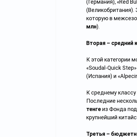
(Германия), «Red Bu
(Великобритания). 
которую в межсезо
млн
).
Вторая – средний к
К
этой категории м
«Soudal-Quick Step»
(Испания) и «Alpeci
К среднему классу
Последние несколь
тенге
 из Фонда под
крупнейший китайс
Третья – бюджетн