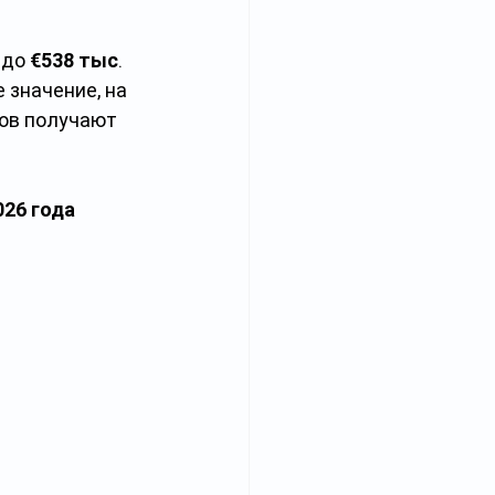
до 
€538 тыс
. 
 значение, на 
ов получают 
26 года