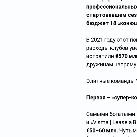
профессиональных 
стартовавшем сез
бюджет 18 «конюше
В 2021 году этот п
расходы клубов ув
истратили 
€570 мл
дружинам напрямую
Элитные команды W
Первая – «супер-
Самыми богатыми к
и «Visma | Lease a
€50–60 млн. 
Чуть м