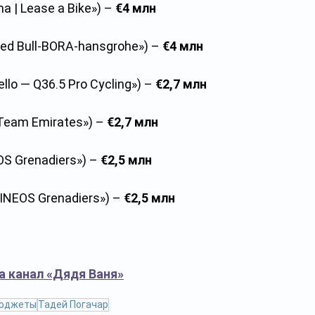
ma | Lease a Bike») – 
€4 млн
Red Bull-BORA-hansgrohe») – 
€4 млн
ello — Q36.5 Pro Cycling») – 
€2,7 млн
Team Emirates») – 
€2,7 млн
OS Grenadiers») – 
€2,5 млн
«INEOS Grenadiers») – 
€2,5 млн
а канал «Дядя Ваня»
юджеты
Тадей Погачар