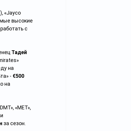
, «Jayco 
амые высокие 
работать с 
нец 
Тадей 
irates» 
ду на 
та» - 
€500 
о на 
DMT», «MET», 
и 
н
 за сезон. 