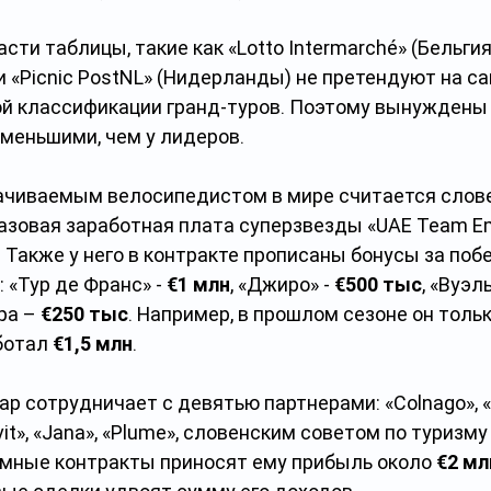
ти таблицы, такие как «Lotto Intermarché» (Бельгия)
 и «Picnic PostNL» (Нидерланды) не претендуют на с
ой классификации гранд-туров. Поэтому вынуждены 
меньшими, чем у лидеров.
чиваемым велосипедистом в мире считается слове
базовая заработная плата суперзвезды «UAE Team Em
. Также у него в контракте прописаны бонусы за побе
 «Тур де Франс» - 
€1 млн
, «Джиро» - 
€500 тыс
, «Вуэль
ра – 
€250 тыс
. Например, в прошлом сезоне он тольк
отал 
€1,5 млн
.
р сотрудничает с девятью партнерами: «Colnago», «
rvit», «Jana», «Plume», словенским советом по туризму 
мные контракты приносят ему прибыль около 
€2 мл