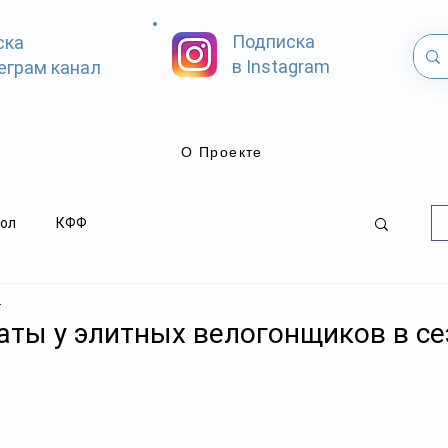
Подписка
ска
в Instagram
еграм канал
О Проекте
ол
КФФ
.
аты у элитных велогонщиков в се