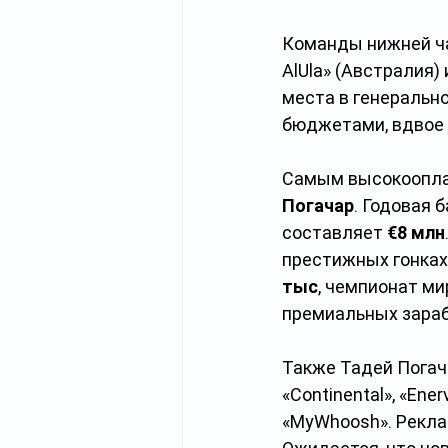
Команды нижней час
AlUla» (Австралия)
места в генеральн
бюджетами, вдвое 
Самым высокоопла
Погачар
. Годовая 
составляет 
€8 млн
престижных гонках:
тыс
, чемпионат ми
премиальных зараб
Также Тадей Погача
«Continental», «Ene
«MyWhoosh». Рекла