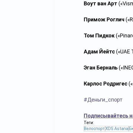
Воут ван Арт
 («Vis
Примож Роглич
 («
Том Пидкок
 («Pinar
Адам Йейтс
 («UAE 
Эган Берналь
 («INE
Карлос Родригес
 (
#Деньги_спорт
Подписывайтесь н
Теги:
Велоспорт
XDS Astana
Б