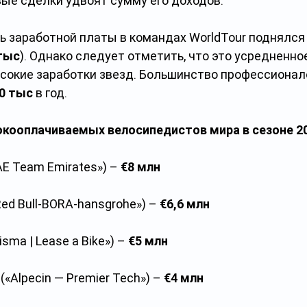
вые сделки удвоят сумму его доходов.
ь заработной платы в командах WorldTour поднялся 
тыс
). Однако следует отметить, что это усредненное
сокие заработки звезд. Большинство профессионал
0 тыс
 в год.
кооплачиваемых велосипедистов мира в сезоне 20
AE Team Emirates») – 
€8 млн
Red Bull-BORA-hansgrohe») – 
€6,6 млн
Visma | Lease a Bike») – 
€5 млн
 («Alpecin — Premier Tech») – 
€4 млн