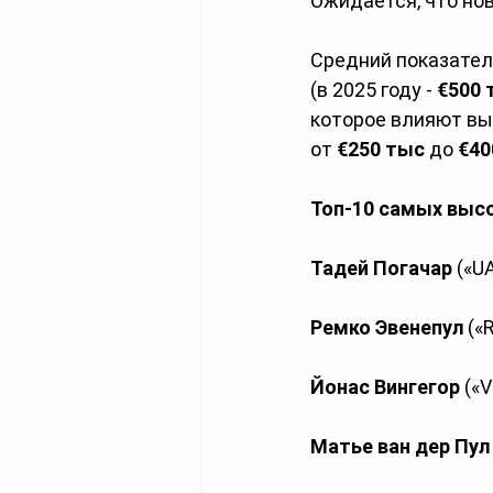
Ожидается, что но
Средний показател
(в 2025 году - 
€500 
которое влияют вы
от 
€250 тыс
 до 
€40
Топ-10 самых высо
Тадей Погачар
 («U
Ремко Эвенепул
 («
Йонас Вингегор
 («
Матье ван дер Пул