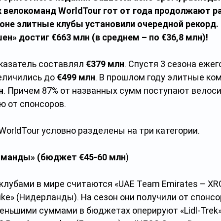
велокоманд WorldTour гот от года продолжают ра
оне элитные клубы установили очередной рекорд.
н» достиг €663 млн (в среднем – по €36,8 млн)!
оказатель составлял 
€379 млн
. Спустя 3 сезона еже
еличились до 
€499 млн
. В прошлом году элитные ко
н
. Причем 87% от названных сумм поступают велос
 от спонсоров.  
orldTour условно разделены на три категории.
команды» (бюджет €45-60 млн
)
лубами в мире считаются «UAE Team Emirates – XRG
 Bike» (Нидерланды). На сезон они получили от спонсо
еньшими суммами в бюджетах оперируют «Lidl-Trek»