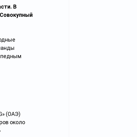
сти. В 
 Совокупный 
годные 
манды 
ипедным 
» (ОАЭ) 
ров около 
 