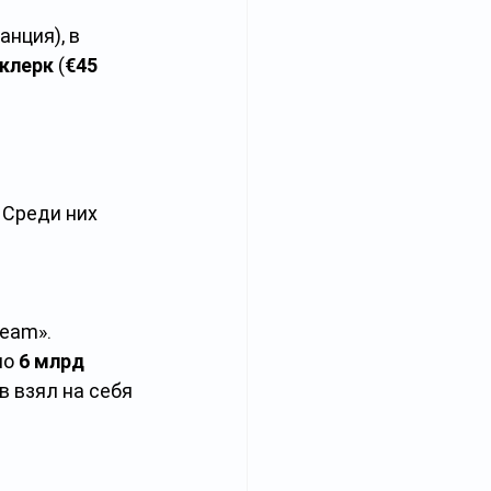
нция), в 
клерк
 (
€45 
 Среди них 
eam». 
о 
6 млрд 
в взял на себя 