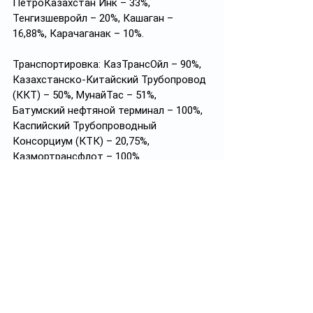
ПетроКазахстан Инк – 33%, 
Тенгизшевройл – 20%, Кашаган – 
16,88%, Карачаганак – 10%.
Транспортировка: КазТрансОйл – 90%, 
Казахстанско-Китайский Трубопровод 
(ККТ) – 50%, МунайТас – 51%, 
Батумский нефтяной терминал – 100%, 
Каспийский Трубопроводный 
Консорциум (КТК) – 20,75%, 
Казмортрансфлот – 100%.
Переработка и прочее: ПНХЗ – 100%, 
АНПЗ – 99,53%, ПКОП – 49,72%, KMG 
International – 100%, Петромидия – 
54,63%, Вега – 54,63%, КазРосГаз – 50%, 
ТОО «Казахстан Петрокемикал 
Индастриз Инк.» – 49,5%, ТОО 
«Силлено» – 49,9%.
Ваши Черный лебедь, рак и щука