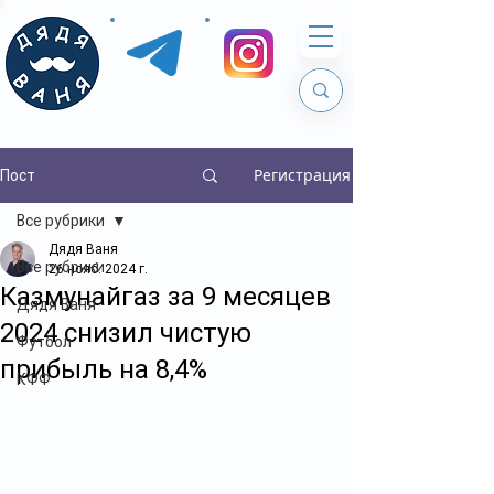
Регистрация
Пост
Все рубрики
Дядя Ваня
Все рубрики
26 нояб. 2024 г.
Казмунайгаз за 9 месяцев
Дядя Ваня
2024 снизил чистую
Футбол
прибыль на 8,4%
КФФ