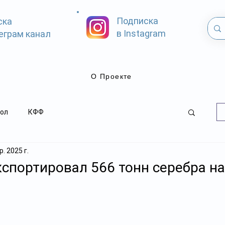
Подписка
ска
в Instagram
еграм канал
О Проекте
ол
КФФ
. 2025 г.
кспортировал 566 тонн серебра на