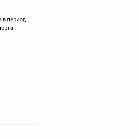
 в период 
порта 