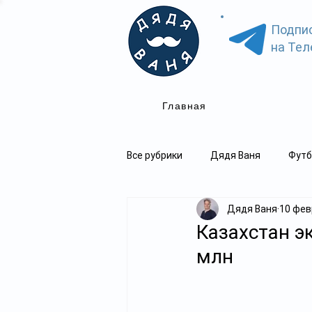
Подпи
на Тел
Главная
Все рубрики
Дядя Ваня
Футб
Дядя Ваня
10 февр
Казахстан э
млн