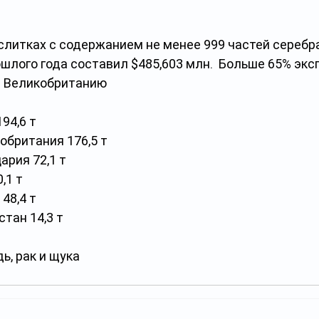
слитках с содержанием не менее 999 частей серебра
шлого года составил $485,603 млн.  Больше 65% экс
и Великобританию
6 т        
кобритания 176,5 т
 72,1 т             
,1 т
4 т        
стан 14,3 т
ь, рак и щука