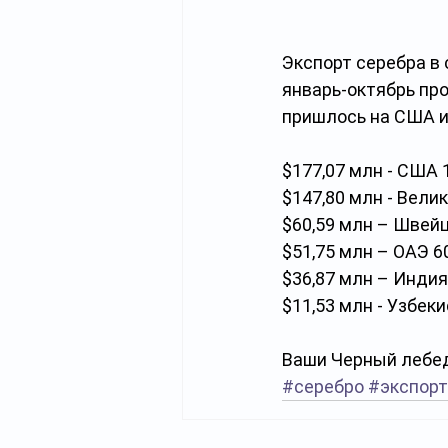
Экспорт серебра в 
январь-октябрь про
пришлось на США 
$177,07 млн - США 194,
$147,80 млн - Вели
$60,59 млн – Швейцария
$51,75 млн – ОАЭ 60
$36,87 млн – Индия 48,
$11,53 млн - Узбеки
Ваши Черный лебед
#серебро
#экспорт