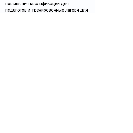
повышения квалификации для 
педагогов и тренировочные лагеря для 
участников республиканских и 
международных чемпионатов.
#политика
#политикаКазахстана
#правительствоРК
Подписывайтесь на 
https://t.me/politprosvet_kz
Смотреть все
Похожие посты