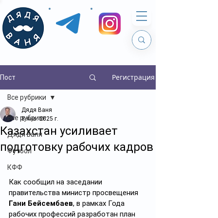
Регистрация
Пост
Все рубрики
Дядя Ваня
Все рубрики
8 янв. 2025 г.
Казахстан усиливает
Дядя Ваня
подготовку рабочих кадров
Футбол
КФФ
Как сообщил на заседании 
правительства министр просвещения 
Гани Бейсембаев
, в рамках Года 
рабочих профессий разработан план 