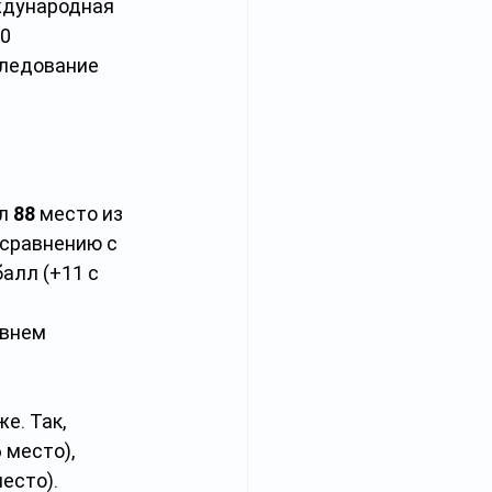
ждународная 
0 
следование 
л 
88
 место из 
 сравнению с 
алл (+11 с 
внем 
е. Так, 
 место), 
есто). 