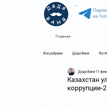
Подпи
на Тел
Главная
Все рубрики
Дядя Ваня
Футб
Дядя Ваня
11 февр
Казахстан у
коррупции-