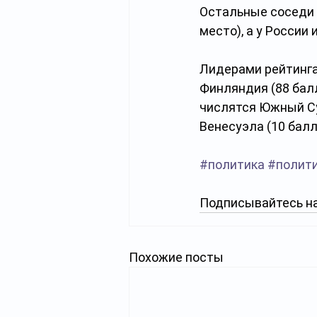
Остальные соседи т
место), а у России 
Лидерами рейтинга 
Финляндия (88 балло
числятся Южный Суд
Венесуэла (10 балло
#политика
#полит
Подписывайтесь на
Похожие посты