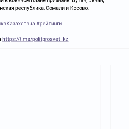
 в военном плане признаны Бутан, Бенин, 
ская республика, Сомали и Косово.
икаКазахстана
#рейтинги
 
https://t.me/politprosvet_kz