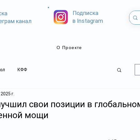
Подписка
ска
в Instagram
еграм канал
О Проекте
ол
КФФ
 2025 г.
лучшил свои позиции в глобально
оенной мощи