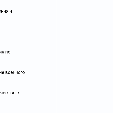
ния и 
я по 
е военного 
чество с 