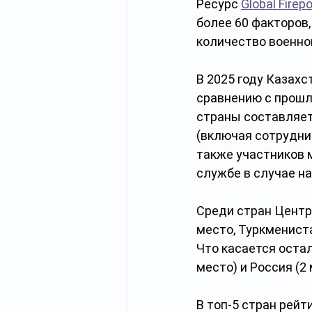
Ресурс 
Global Firep
более 60 факторов,
количество военно
В 2025 году Казахс
сравнению с прошл
страны составляет
(включая сотрудник
также участников 
службе в случае н
Среди стран Центра
место, Туркмениста
Что касается остал
место) и Россия (2 
В топ-5 стран рейт