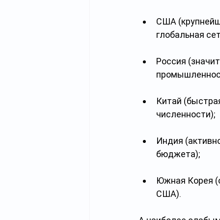
США (крупнейш
глобальная сет
Россия (значи
промышленност
Китай (быстра
численности);
Индия (активн
бюджета);
Южная Корея (
США).