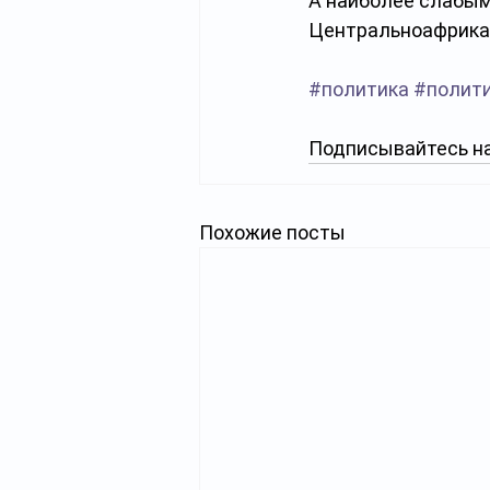
А наиболее слабыми
Центральноафрикан
#политика
#полит
Подписывайтесь на
Похожие посты