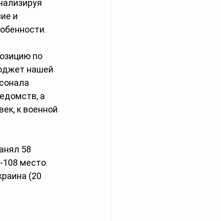
нализируя 
ие и 
собенности.
позицию по 
бюджет нашей 
сонала 
едомств, а 
век, к военной 
анял 58 
-108 место. 
раина (20 