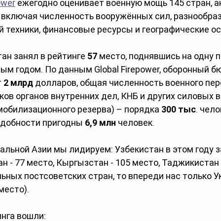
ower
 ежегодно оценивает военную мощь 145 стран, а
 включая численность вооружённых сил, разнообраз
й техники, финансовые ресурсы и географические о
тан занял в рейтинге 
57
 место, поднявшись на одну 
ым годом. По данным Global Firepower, оборонный 
 
2 млрд
 долларов, общая численность военного пер
ов органов внутренних дел, КНБ и других силовых в
мобилизационного резерва) – порядка 
300 тыс
. чело
адобности пригодны 
6,9 млн
 человек.  
льной Азии мы лидируем: Узбекистан в этом году з
н - 77 место, Кыргызстан - 105 место, Таджикистан 
ьных постсоветских стран, то впереди нас только Ук
место).
инга вошли: