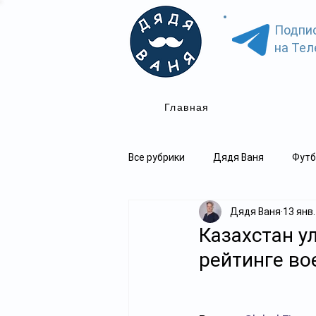
Подпи
на Тел
Главная
Все рубрики
Дядя Ваня
Футб
Дядя Ваня
13 янв.
Казахстан у
рейтинге в