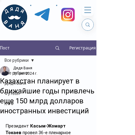
Регистрация
Пост
Все рубрики
Дядя Ваня
Все рубрики
31 окт. 2024 г.
Казахстан планирует в
Дядя Ваня
ближайшие годы привлечь
Футбол
еще 150 млрд долларов
КФФ
иностранных инвестиций
Президент 
Касым-Жомарт 
Токаев
 провел 36-е пленарное 