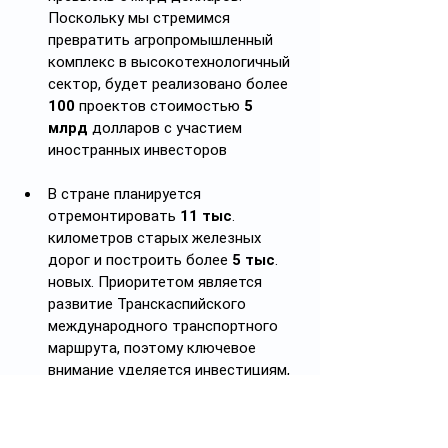
Поскольку мы стремимся 
превратить агропромышленный 
комплекс в высокотехнологичный 
сектор, будет реализовано более 
100
 проектов стоимостью 
5 
млрд
 долларов с участием 
иностранных инвесторов
В стране планируется 
отремонтировать 
11 тыс
. 
километров старых железных 
дорог и построить более 
5 тыс
. 
новых. Приоритетом является 
развитие Транскаспийского 
международного транспортного 
маршрута, поэтому ключевое 
внимание уделяется инвестициям, 
направленным на развитие его 
инфраструктуры путем 
строительства новых грузовых 