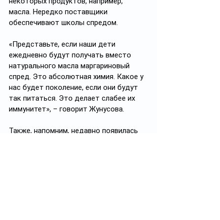
некоторых продуктов, например, 
масла. Нередко поставщики 
обеспечивают школы спредом.
«Представьте, если наши дети 
ежедневно будут получать вместо 
натурального масла маргариновый 
спред. Это абсолютная химия. Какое у 
нас будет поколение, если они будут 
так питаться. Это делает слабее их 
иммунитет», – говорит Жунусова.
Также, напомним, недавно появилась 
петиция
, требующая снизить нормы 
сахара в меню детских садов и школ. 
Сейчас, как утверждают её авторы, 
нормы превышают международные 
рекомендации в 2-3 раза.
Предлагается вместо сахара 