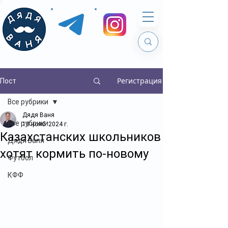
Регистрация
Пост
Все рубрики
Дядя Ваня
Все рубрики
13 нояб. 2024 г.
Казахстанских школьников
Дядя Ваня
хотят кормить по-новому
Футбол
КФФ