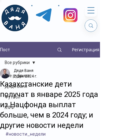
Регистрация
Пост
Все рубрики
Дядя Ваня
Все рубрики
2 дек. 2024 г.
Казахстанские дети
Дядя Ваня
получат в январе 2025 года
Футбол
из Нацфонда выплат
КФФ
больше, чем в 2024 году; и
другие новости недели
#новости_недели