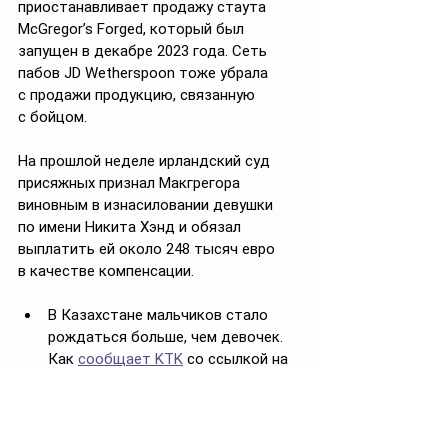
приостанавливает продажу стаута 
McGregor’s Forged, который был 
запущен в декабре 2023 года. Сеть 
пабов JD Wetherspoon тоже убрала 
с продажи продукцию, связанную 
с бойцом.
На прошлой неделе ирландский суд 
присяжных признал Макгрегора 
виновным в изнасиловании девушки 
по имени Никита Хэнд и обязал 
выплатить ей около 248 тысяч евро 
в качестве компенсации.
В Казахстане мальчиков стало 
рождаться больше, чем девочек. 
Как 
сообщает KTK
 со ссылкой на 
Бюро национальной статистики, в 
среднем на 100 девочек 
рождается 105 мальчиков. 
Отмечается, что такая тенденция 