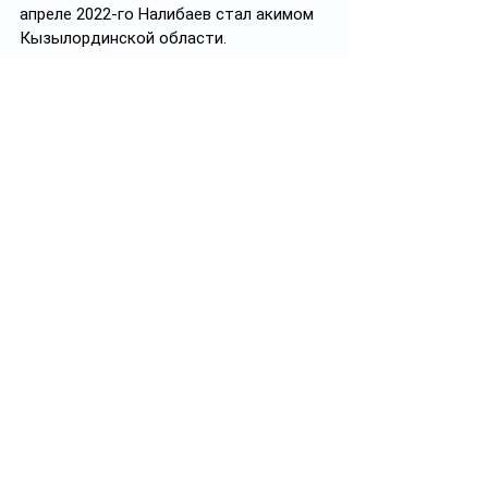
апреле 2022-го Налибаев стал акимом 
Кызылординской области.
Его общий стаж работы в акиматах на 
руководящих должностях составляет 
более 18 лет.
1 место: Гауез Нурмухамбетов 
(стаж 25 лет)
Единственный из действующих 
акимов, у кого только дважды за всю 
карьеру в названии должности не было 
слова «аким». В 2014-2015 годах он 
работал государственным 
инспектором администрации 
президента, а в 2023-м в течение 8 
месяцев был сенатором.
Большая часть карьеры 56-летнего 