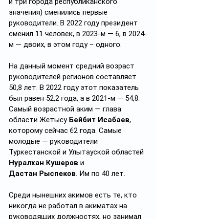
и три города республиканского 
значения) сменились первые 
руководители. В 2022 году президент 
сменил 11 человек, в 2023-м — 6, в 2024-
м — двоих, в этом году – одного.
На данный момент средний возраст 
руководителей регионов составляет 
50,8 лет. В 2022 году этот показатель 
был равен 52,2 года, а в 2021-м — 54,8. 
Самый возрастной аким — глава 
области Жетысу 
Бейбит Исабаев
, 
которому сейчас 62 года. Самые 
молодые — руководители 
Туркестанской и Улытауской областей 
Нуралхан Кушеров
 и 
Дастан
Рыспеков
. Им по 40 лет.
Среди нынешних акимов есть те, кто 
никогда не работал в акиматах на 
руководящих должностях, но занимал 