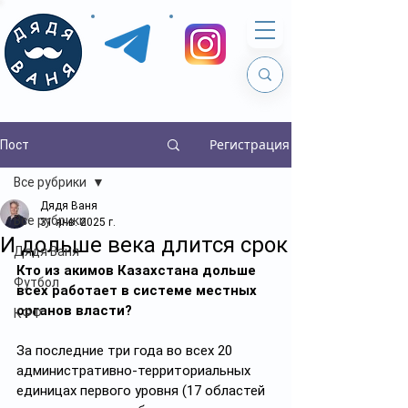
Регистрация
Пост
Все рубрики
Дядя Ваня
Все рубрики
31 янв. 2025 г.
И дольше века длится срок
Дядя Ваня
Кто из акимов Казахстана дольше 
Футбол
всех работает в системе местных 
органов власти?
КФФ
За последние три года во всех 20 
административно-территориальных 
единицах первого уровня (17 областей 