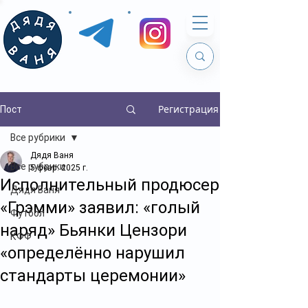
Регистрация
Пост
Все рубрики
Дядя Ваня
Все рубрики
5 февр. 2025 г.
Исполнительный продюсер
Дядя Ваня
«Грэмми» заявил: «голый
Футбол
наряд» Бьянки Цензори
КФФ
«определённо нарушил
стандарты церемонии»