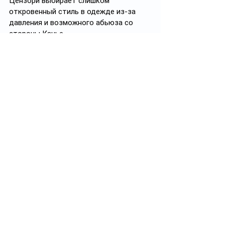
Цензори выбирает слишком 
откровенный стиль в одежде из-за 
давления и возможного абьюза со 
стороны Канье. 
Недавно телеграм-канал Ayel 
разбирался во всех новостях о паре, 
чтобы узнать правдивы ли слухи о 
домашнем тиране Уэсте. Мы пришли к 
выводу, что они имеют под собой 
основания.
Читайте здесь: https://t.me/ayel_kz/1593
Фото: AFP через Getty Images
#резонанс
#скандал
#абьюз
✅ Подписывайтесь на 
https://t.me/ayel_kz