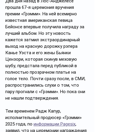
Два дня назад в Лос-Анджелесе 
прошла 67-я церемония вручения 
премии «Грэмми». На ней всемирно 
известная американская певица 
Бейонсе впервые получила награду за 
лучший альбом. Но эту новость 
кажется затмил экстраординарный 
выход на красную дорожку рэпера 
Канье Уэста и его жены Бьянки 
Цензори, которая скинув меховую 
шубу, предстала перед публикой в 
полностью прозрачном платье на 
голое тело. Почти сразу после, в СМИ, 
распространились слухи о том, что 
пару прогнали с «Грэмми». Но пока они 
не нашли подтверждения. 
Тем временем Радж Капур, 
исполнительный продюсер «Грэмми» 
2025 года, по 
информации Pagesix
, 
заявил, что на церемонии награждения 