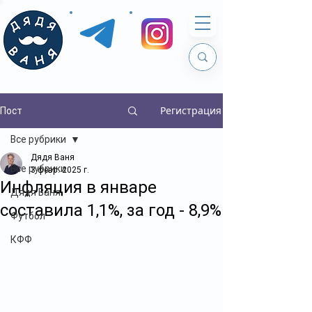
Регистрация
Пост
Все рубрики
Дядя Ваня
Все рубрики
3 февр. 2025 г.
Инфляция в январе
Дядя Ваня
составила 1,1%, за год - 8,9%
Футбол
КФФ