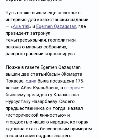
Чуть позже вышли ещё несколько 
интервью для казахстанских изданий 
— «
Ана тiлi
» и 
Egemen Qazaqstan
, где 
президент затронул 
темытрёхъязычия, геополитики, 
закона о мирных собраниях, 
распространении коронавируса.
Позже в газете Egemen Qazaqstan 
вышли две статьиКасым-Жомарта 
Токаева: 
одна
 была посвящена 175-
летию Абая Кунанбаева, а 
вторая
 – 
бывшему президенту Казахстана 
Нурсултану Назарбаеву. Своего 
предшественника он тогда  назвал 
«исторической личностью» и 
«гордостью нашего народа», которая 
«должна стать безусловным примером 
в воспитании подрастающего 