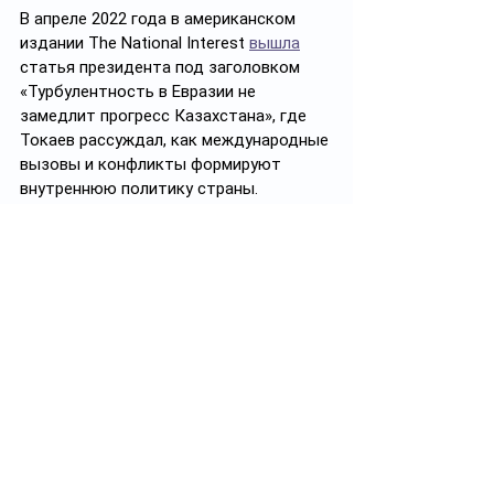
В апреле 2022 года в американском 
издании The National Interest 
вышла
статья президента под заголовком 
«Турбулентность в Евразии не 
замедлит прогресс Казахстана», где 
Токаев рассуждал, как международные 
вызовы и конфликты формируют 
внутреннюю политику страны.
Незадолго до своего визита в РФ в 
мае 2022 годаТокаев 
дал
 интервью 
российскому телеканалу «Россия-24», 
где рассказал про отношения между 
Россией и Казахстаном и январских 
событиях.
В сентябре в европейском издании 
Politico 
вышла
статья президента об 
инициируемых им реформах в стране. 