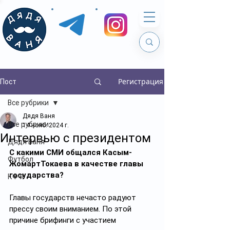
Регистрация
Пост
Все рубрики
Дядя Ваня
Все рубрики
14 нояб. 2024 г.
Интервью с президентом
Дядя Ваня
С какими СМИ общался Касым-
Футбол
ЖомартТокаева в качестве главы 
государства?
КФФ
Главы государств нечасто радуют 
прессу своим вниманием. По этой 
причине брифинги с участием 