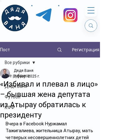
Регистрация
Пост
Все рубрики
Дядя Ваня
Все рубрики
3 февр. 2025 г.
«Избивал и плевал в лицо»
Дядя Ваня
– бывшая жена депутата
Футбол
из Атырау обратилась к
КФФ
президенту
Вчера в Facebook Нуржамал 
Тажигалиева, жительница Атырау, мать 
четверых несовершеннолетних детей 