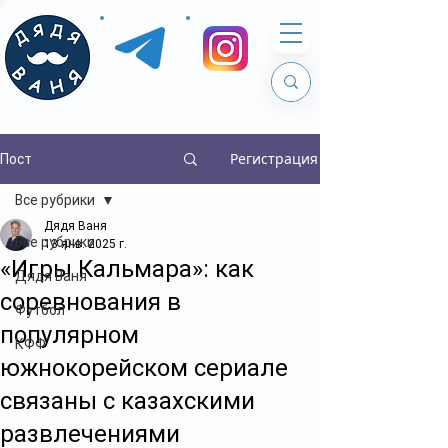
Регистрация
Пост
Все рубрики
Дядя Ваня
Все рубрики
13 янв. 2025 г.
«Игры Кальмара»: как
Дядя Ваня
соревнования в
Футбол
популярном
КФФ
южнокорейском сериале
связаны с казахскими
развлечениями