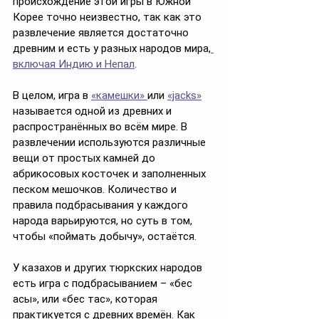
происхождение этой игры в Южной 
Корее точно неизвестно, так как это 
развлечение является достаточно 
древним и есть у разных народов мира,
включая Индию и Непал
. 
В целом, игра в 
«камешки» 
или 
«jacks»
называется одной из древних и 
распространённых во всём мире. В 
развлечении используются различные 
вещи от простых камней до 
абрикосовых косточек и заполненных 
песком мешочков. Количество и 
правила подбрасывания у каждого 
народа варьируются, но суть в том, 
чтобы «поймать добычу», остаётся. 
У казахов и других тюркских народов 
есть игра с подбрасыванием – «бес 
асық», или «бес тас», которая 
практикуется с древних времён. Как 