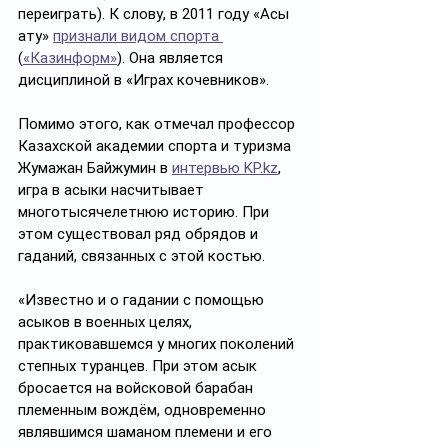
переиграть). К слову, в 2011 году «Асық 
ату» 
признали видом спорта 
(
«Казинформ»
). Она является 
дисциплиной в «Играх кочевников». 
Помимо этого, как отмечал профессор 
Казахской академии спорта и туризма 
Жумажан Байжумин в 
интервью 
KP.kz
,  
игра в асыки насчитывает 
многотысячелетнюю историю. При 
этом существовал ряд обрядов и 
гаданий, связанных с этой костью. 
«Известно и о гадании с помощью 
асыков в военных целях, 
практиковавшемся у многих поколений 
степных туранцев. При этом асык 
бросается на войсковой барабан 
племенным вождём, одновременно 
являвшимся шаманом племени и его 