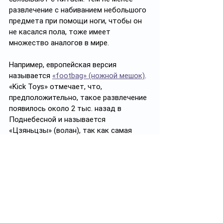
развлечение с набиванием небольшого 
предмета при помощи ноги, чтобы он 
не касался пола, тоже имеет 
множество аналогов в мире. 
Например, европейская версия 
называется 
«footbag» (ножной мешок)
. 
«Kick Toys» отмечает, что, 
предположительно, такое развлечение 
появилось около 2 тыс. назад в 
Поднебесной и называется 
«Цзяньцзы» (волан), так как самая 
ранняя версия игры в мяч без рук 
датируется III веком до нашей эры в 
Китае, и, возможно, была частью 
военного обучения. 
В неё можно играть в 
соревновательной форме (кто больше 
набьёт) или же в группе, перекидывая 