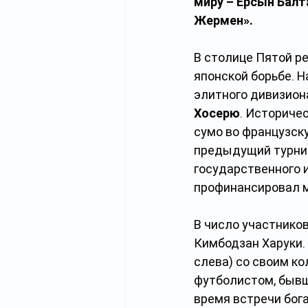
миру – Ерсын Балт
Жермен».
В столице Пятой р
японской борьбе. 
элитного дивизион
Хосерю
. Историче
сумо во французску
предыдущий турнир
государственного 
профинансировал 
В число участнико
Кимбодзан Харуки. 
слева) со своим ко
футболистом, быв
время встречи бог