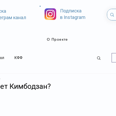
Подписка
ска
в Instagram
еграм канал
О Проекте
ол
КФФ
.
еет Кимбодзан?