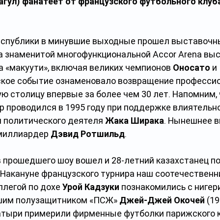
агул) фанатеет от французского футбольного клуб
еспублики в минувшие выходные прошел выставочны
На знаменитой многофункциональной Accor Arena вы
а «макуути», включая великих чемпионов 
Оносато
 и 
ское событие ознаменовало возвращение профессио
ю столицу впервые за более чем 30 лет. Напомним, 
 проводился в 1995 году при поддержке влиятельно
и политического деятеля 
Жака Ширака
. Нынешнее 
миллиардер 
Дэвид Ротшильд
.
в прошедшего шоу вошел и 28-летний казахстанец по
Накануне французского турнира наш соотечественни
ллегой по дохе 
Урой Кадзуки
 познакомились с нигер
шим полузащитником «ПСЖ» 
Джей-Джей Окочей
 (1
атыри примерили фирменные футболки парижского к