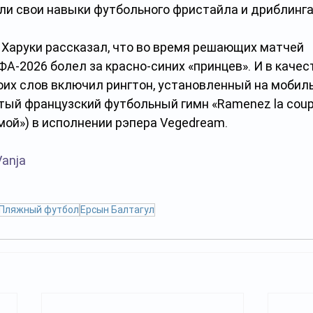
и свои навыки футбольного фристайла и дриблинга
 Харуки рассказал, что во время решающих матчей 
А-2026 болел за красно-синих «принцев». И в качес
их слов включил рингтон, установленный на мобил
ый французский футбольный гимн «Ramenez la coupe
мой») в исполнении рэпера Vegedream.    
Vanja
Пляжный футбол
Ерсын Балтагул