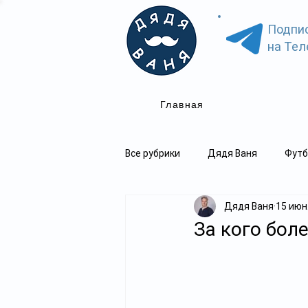
Подпи
на Тел
Главная
Все рубрики
Дядя Ваня
Футб
Дядя Ваня
15 июн
За кого бол