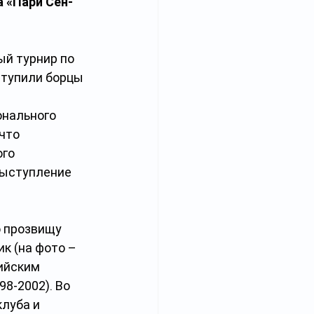
а «Пари Сен-
й турнир по 
ступили борцы 
нального 
что 
го 
выступление 
 прозвищу 
к (на фото – 
ийским 
998-2002). Во 
луба и 