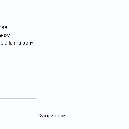
.
тве 
ьном 
 à la maison» 
Смотреть все