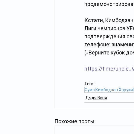
продемонстрировал
Кстати, Кимбодзан
Лиги чемпионов УЕФ
подтверждения сво
телефоне: знаменит
(«Верните кубок до
https://t.me/uncle_
Теги:
Сумо
Кимбодзан Харуки
Дядя Ваня
Похожие посты