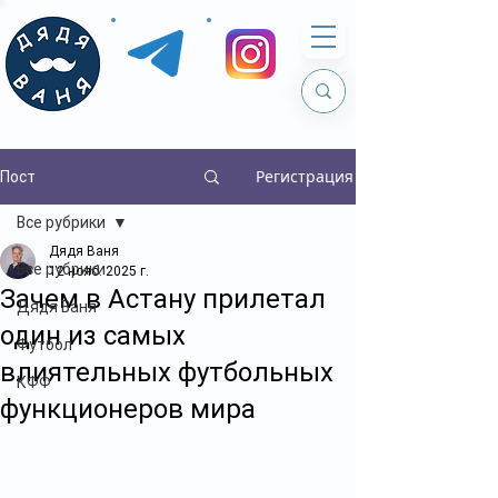
Регистрация
Пост
Все рубрики
Дядя Ваня
Все рубрики
12 нояб. 2025 г.
Зачем в Астану прилетал
Дядя Ваня
один из самых
Футбол
влиятельных футбольных
КФФ
функционеров мира