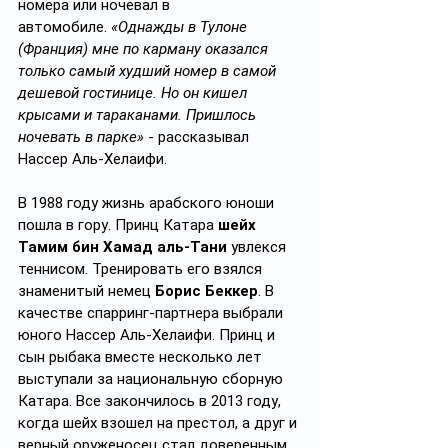
номера или ночевал в 
автомобиле.
 «Однажды в Тулоне 
(Франция) мне по карману оказался 
только самый худший номер в самой 
дешевой гостинице. Но он кишел 
крысами и тараканами. Пришлось 
ночевать в парке» 
- рассказывал 
Нассeр Аль-Хелаифи.
В 1988 году жизнь арабского юноши 
пошла в гору. Принц Катара 
шейх 
Тамим бин Хамад аль-Тани 
увлекся 
теннисом. Тренировать его взялся 
знаменитый немец 
Борис Беккер
. В 
качестве спарринг-партнера выбрали 
юного Нассeр Аль-Хелаифи. Принц и 
сын рыбака вместе несколько лет 
выступали за национальную сборную 
Катара. Все закончилось в 2013 году, 
когда шейх взошел на престол, а друг и 
верный оруженосец стал доверенным 