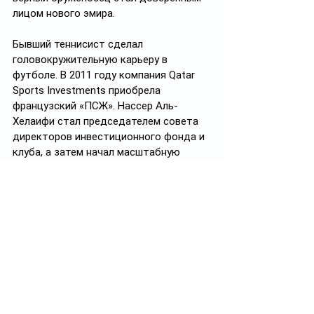
лицом нового эмира.
Бывший теннисист сделал 
головокружительную карьеру в 
футболе. В 2011 году компания Qatar 
Sports Investments приобрела 
французский «ПСЖ». Нассер Аль-
Хелаифи стал председателем совета 
директоров инвестиционного фонда и 
клуба, а затем начал масштабную 
революцию в Париже. За последние 13 
сезонов клуб 11 раз выиграл Лигу 1. 
Кроме того, «ПСЖ» завоевал 25 других 
титулов в республике. За 15 лет 
стоимость «парижан» по оценке Forbes 
выросла до 
€3,8 млрд
. Также Нассер 
Аль-Хелаифи стал первым арабом, 
занявшим пост в УЕФА (в 
исполнительном комитете), а затем 
стал президентом Ассоциации 