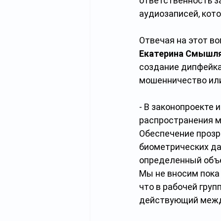
ответственность за
аудиозаписей, кот
Отвечая на этот во
Екатерина Смышл
создание дипфейка,
мошенничество или
- В законопроекте
распространения м
Обеспечение прозр
биометрических да
определенный объе
Мы не вносим пока
что в рабочей гру
действующий между