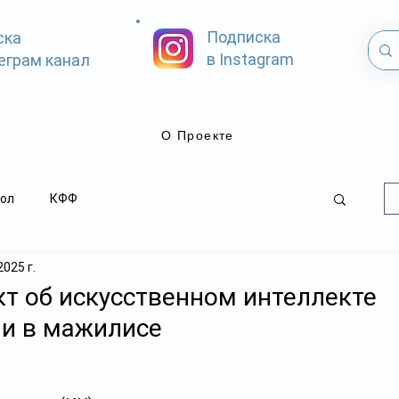
Подписка
ска
в Instagram
еграм канал
О Проекте
ол
КФФ
2025 г.
т об искусственном интеллекте
ли в мажилисе