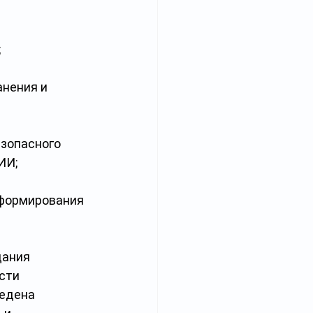
;
нения и 
зопасного 
ИИ;
нформирования 
дания 
сти 
ведена 