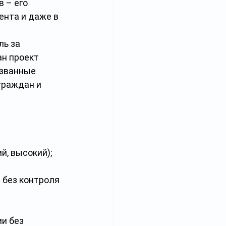
 – его 
ента и даже в 
ь за 
н проект 
изванные 
граждан и 
й, высокий);
без контроля 
и без 