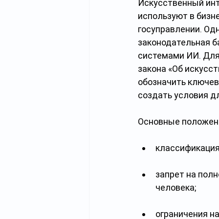
Искусственный инте
используют в бизне
госуправлении. Одн
законодательная ба
системами ИИ. Для 
закона «Об искусс
обозначить ключев
создать условия дл
Основные положени
классификация
запрет на пол
человека;
ограничения н