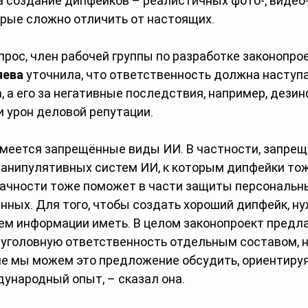
 создание дипфейков – реалистичных фото-, видео-
орые сложно отличить от настоящих.
прос, член рабочей группы по разработке законопро
яева
 уточнила, что ответственность должна наступа
 а его за негативные последствия, например, дези
 урон деловой репутации.
 имеется запрещённые виды ИИ. В частности, запрещ
анипулятивных систем ИИ, к которым дипфейки тож
ачности тоже поможет в части защиты персональны
нных. Для того, чтобы создать хороший дипфейк, ну
м информации иметь. В целом законопроект предлаг
 уголовную ответственность отдельным составом, но
ппе мы можем это предложение обсудить, ориентируя
народный опыт, – сказал она.