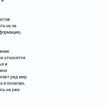
 и 
ектов 
ть не за 
нформацию, 
ение 
е относятся. 
х и 
жно 
ает ряд мер. 
 я полагаю, 
сь на уже 