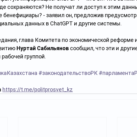
где сохраняются? Не получат ли доступ к этим данн
е бенефициары? - заявил он, предложив предусмотре
циальных данных в ChatGPT и другие системы.
едания, глава Комитета по экономической реформе и
витию 
Нуртай Сабильянов
 сообщил, что эти и други
 рабочей группой.
икаКазахстана
#законодательствоРК
#парламента
 
https://t.me/politprosvet_kz