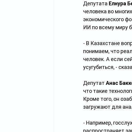
Депутата 
Елнура Б
человека во многи
экономического фо
ИИ по всему миру 
- В Казахстане во
понимаем, что реал
человек. А если се
усугубиться, - сказ
Депутат 
Анас Бак
что такие технолог
Кроме того, он оз
загружают для ана
- Например, госслу
распространяет за