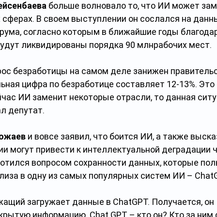
ейсенбаева
 больше волновало то, что ИИ может зам
х сферах. В своем выступлении он сослался на данн
рума, согласно которым в ближайшие годы благода
будут ликвидированы порядка 90 млнрабочих мест.
прос безработицы на самом деле занижен правитель
ьная цифра по безработице составляет 12-13%. Это 
йчас ИИ заменит некоторые отрасли, то данная сит
ал депутат.
кожаев
 и вовсе заявил, что боится ИИ, а также выска
ии могут привести к интеллектуальной деградации ч
аботился вопросом сохранности данных, которые пол
лиза в одну из самых популярных систем ИИ – Chat
жащий загружает данные в ChatGPT. Получается, он 
крытую информацию. Chat GPT – кто он? Кто за ним 