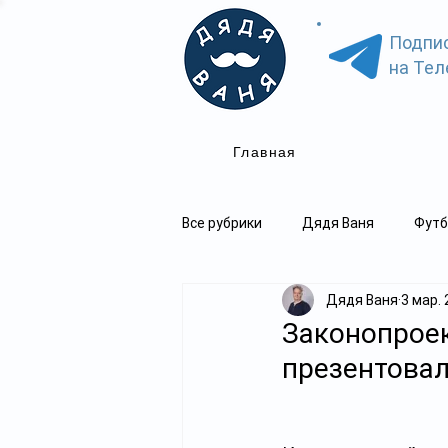
Подпи
на Тел
Главная
Все рубрики
Дядя Ваня
Футб
Дядя Ваня
3 мар. 
Законопроек
презентова