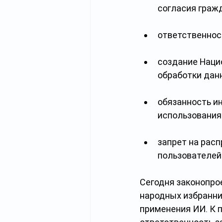
согласия граж
ответственност
создание Наци
обработки дан
обязанность и
использования 
запрет на расп
пользователей
Сегодня законопро
народных избранни
применения ИИ. К п