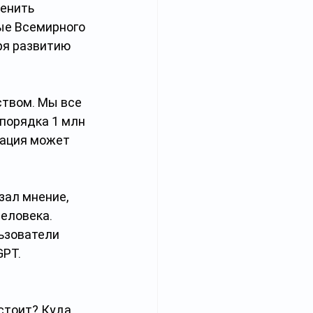
енить 
ые Всемирного 
ря развитию 
ством. Мы все 
порядка 1 млн 
уация может 
зал мнение, 
еловека. 
ьзователи 
GPT.
стоит? Куда 