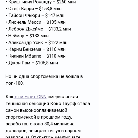
• Криштиану Роналду – $260 млн
• Стеф Карри – $153,8 млн
• Тайсон Фьюри – $147 млн
• Лионель Месси – $135 млн
• Леброн Джеймс – $133,2 млн
• Неймар – $133 млн
• Александр Усик – $122 млн
• Карим Бензема – $116 млн
• Килиан Мбаппе – $110 млн
• Джон Рам – $105,8 млн
Но ни одна спортсменка не вошла в 
топ-100.
Как
 отмечает CNN
 американская 
теннисная сенсация Коко Гауфф стала 
самой высокооплачиваемой 
спортсменкой в прошлом году, 
заработав около 30,4 миллиона 
долларов, выиграв титул в парном 
разряде на Открытом чемпионате 