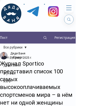
Регистрация
Пост
Все рубрики
Дядя Ваня
Все рубрики
14 февр. 2025 г.
Журнал Sportico
Дядя Ваня
представил список 100
Футбол
самых
КФФ
высокооплачиваемых
спортсменов мира – в нём
нет ни одной женщины