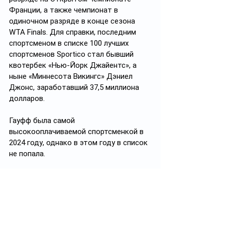
Франции, а также чемпионат в 
одиночном разряде в конце сезона 
WTA Finals. Для справки, последним 
спортсменом в списке 100 лучших 
спортсменов Sportico стал бывший 
квотербек «Нью-Йорк Джайентс», а 
ныне «Миннесота Викингс» Дэниел 
Джонс, заработавший 37,5 миллиона 
долларов.
Гауфф была самой 
высокооплачиваемой спортсменкой в 
2024 году, однако в этом году в список 
не попала. 
#женщины_в_спорте
#равенство
#деньги
✅ Подписывайтесь на 
https://t.me/ayel_kz