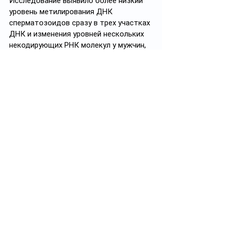
Исследование выявило более низкий 
уровень метилирования ДНК 
сперматозоидов сразу в трех участках 
ДНК и изменения уровней нескольких 
некодирующих РНК молекул у мужчин, 
переживших жестокое обращение 
в детстве. Данные сравнивались 
с результатами мужчин, которые 
не сталкивались с насилием в детстве. 
В результате ученые пришли к выводу, 
что эпигеном человека, измененный 
под действием перенесенного 
в детстве стресса, может влиять 
на развитие ЦНС его детей 
и их поведение в будущем.
Фото: unsplash/ksenia-makagonova
#исследование
#дети
#мальчики
#ДНК
✅ Подписывайтесь на 