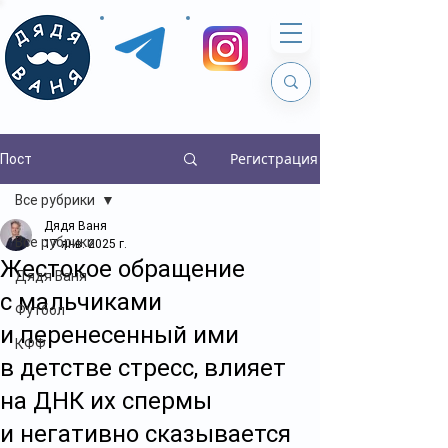
Регистрация
Пост
Все рубрики
Дядя Ваня
Все рубрики
17 янв. 2025 г.
Жестокое обращение
Дядя Ваня
с мальчиками
Футбол
и перенесенный ими
КФФ
в детстве стресс, влияет
на ДНК их спермы
и негативно сказывается