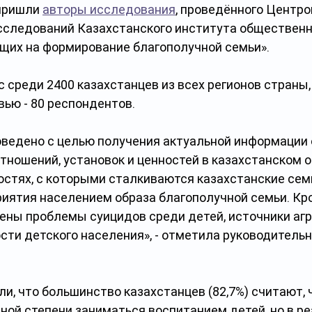
пришли 
авторы исследования
, проведённого Центро
сследований Казахстанского института общественно
ющих на формирование благополучной семьи». 
 среди 2400 казахстанцев из всех регионов страны, 
вью - 80 респондентов.
ведено с целью получения актуальной информации 
ношений, установок и ценностей в казахстанском о
стях, с которыми сталкиваются казахстанские семь
иятия населением образа благополучной семьи. Кром
ены проблемы суицидов среди детей, источники агр
сти детского населения», - отметила руководительн
и, что большинство казахстанцев (82,7%) считают, 
ной степени заниматься воспитанием детей, но в ре