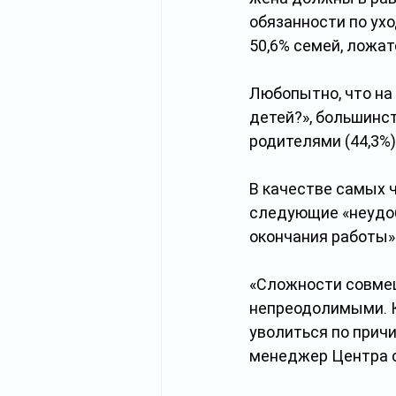
обязанности по ух
50,6% семей, ложатс
Любопытно, что на 
детей?», большинс
родителями (44,3%)
В качестве самых 
следующие «неудоб
окончания работы»
«Сложности совмещ
непреодолимыми. К
уволиться по причи
менеджер Центра с