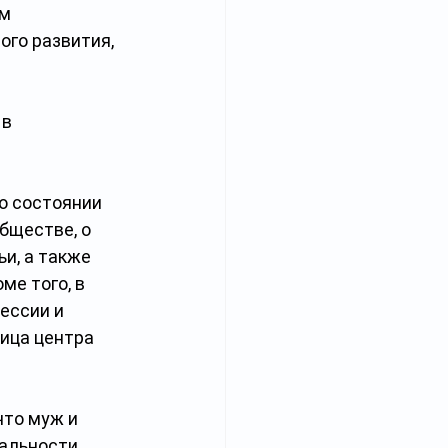
м 
го развития, 
в 
о состоянии 
бществе, о 
и, а также 
е того, в 
ессии и 
ица центра 
что муж и 
альности 