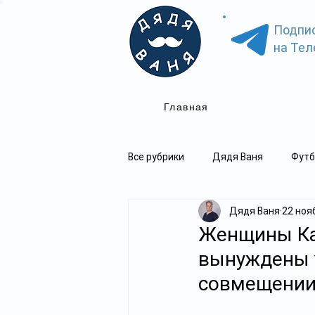
Подпи
на Тел
Главная
Все рубрики
Дядя Ваня
Футб
Дядя Ваня
22 нояб
Женщины Каз
вынуждены у
совмещении