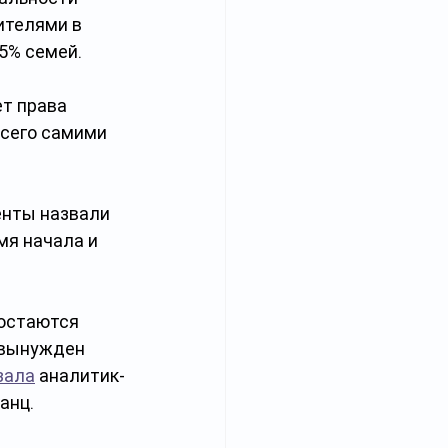
ителями в 
,5% семей.
т права 
сего самими 
енты назвали 
я начала и 
остаются 
 вынужден 
зала
 аналитик-
анц.