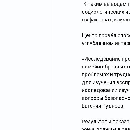
 К таким выводам 
социологических и
о «факторах, влия
Центр провёл опрос
углубленном интер
«Исследование про
семейно-брачных от
проблемах и трудно
для изучения воспр
исследовании изуч
вопросы безопасно
Евгения Руднева.
Результаты показал
жена должны в рав